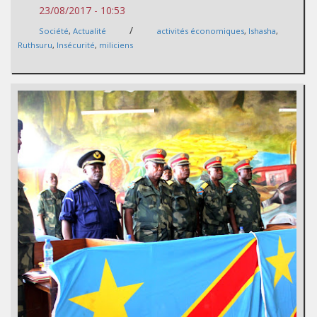
23/08/2017 - 10:53
/
Société
,
Actualité
activités économiques
,
Ishasha
,
Ruthsuru
,
Insécurité
,
miliciens