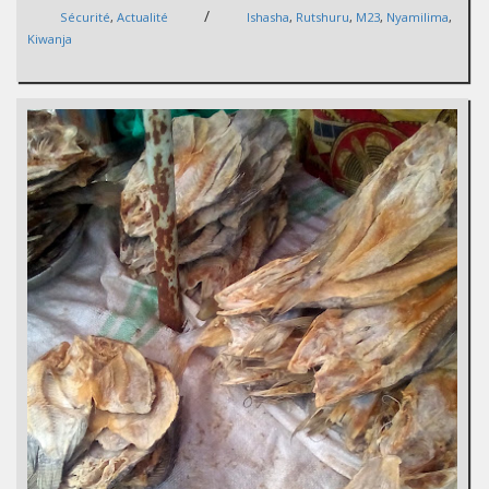
/
Sécurité
,
Actualité
Ishasha
,
Rutshuru
,
M23
,
Nyamilima
,
Kiwanja