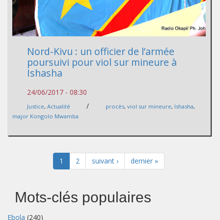
Nord-Kivu : un officier de l’armée
poursuivi pour viol sur mineure à
Ishasha
24/06/2017 - 08:30
/
Justice
,
Actualité
procès
,
viol sur mineure
,
Ishasha
,
major Kongolo Mwamba
1
2
suivant ›
dernier »
Mots-clés populaires
Ebola
(240)