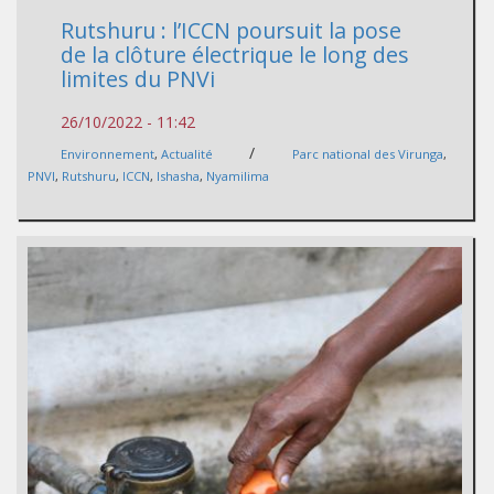
Rutshuru : l’ICCN poursuit la pose
de la clôture électrique le long des
limites du PNVi
26/10/2022 - 11:42
/
Environnement
,
Actualité
Parc national des Virunga
,
PNVI
,
Rutshuru
,
ICCN
,
Ishasha
,
Nyamilima