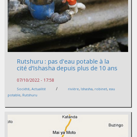
Rutshuru : pas d'eau potable à la
cité d’Ishasha depuis plus de 10 ans
07/10/2022 - 17:58
/
Société
,
Actualité
rivière
,
Ishasha
,
robinet
,
eau
potable
,
Rutshuru