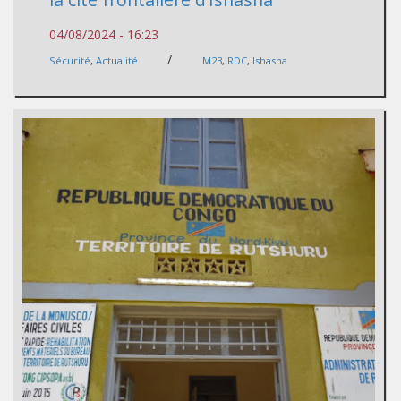
04/08/2024 - 16:23
/
Sécurité
,
Actualité
M23
,
RDC
,
Ishasha