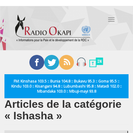
Aller
au
Toggle
contenu
navigation
principal
FM: Kinshasa 103.5 :: Bunia 104.8 :: Bukavu 95.3 :: Goma 95.5 ::
Kindu 103.0 :: Kisangani 94.8 :: Lubumbashi 95.8 :: Matadi 102.0 ::
Mbandaka 103.0 :: Mbuji-mayi 93.8
Articles de la catégorie
« Ishasha »