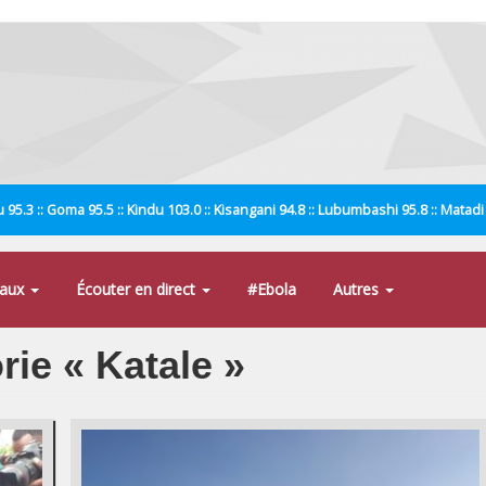
 95.3 :: Goma 95.5 :: Kindu 103.0 :: Kisangani 94.8 :: Lubumbashi 95.8 :: Matad
naux
Écouter en direct
#Ebola
Autres
rie « Katale »