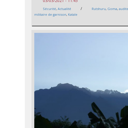
03/03/2021 - 11:45
/
Sécurité
,
Actualité
Rutshuru
,
Goma
,
audit
militaire de garnison
,
Katale