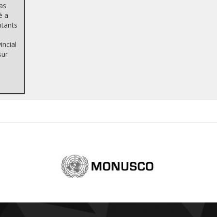
pas
é a
itants
incial
sur