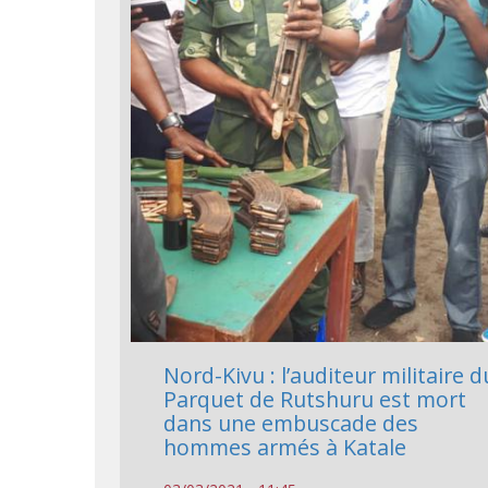
Nord-Kivu : l’auditeur militaire d
Parquet de Rutshuru est mort
dans une embuscade des
hommes armés à Katale