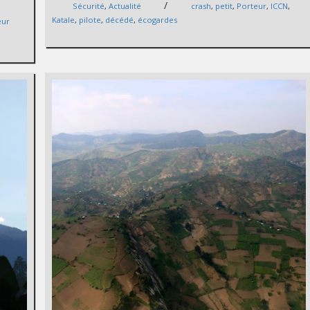
/
Sécurité
,
Actualité
crash
,
petit
,
Porteur
,
ICCN
,
Katale
,
pilote
,
décédé
,
écogardes
eur