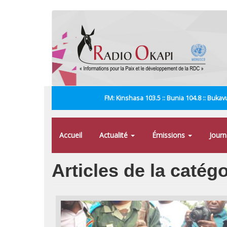
Aller
au
contenu
principal
FM: Kinshasa 103.5 :: Bunia 104.8 :: Bukavu
Accueil
Actualité
Émissions
Jour
Articles de la catégo