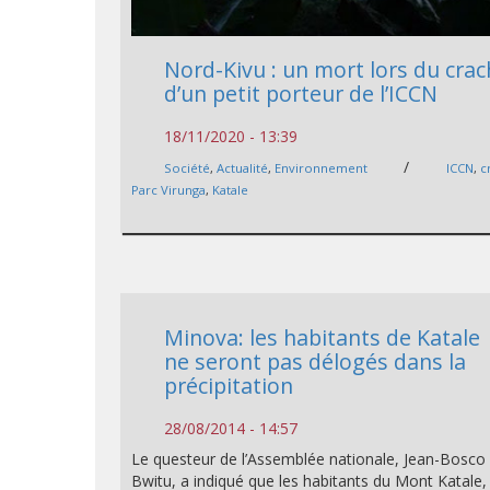
Nord-Kivu : un mort lors du crac
d’un petit porteur de l’ICCN
18/11/2020 - 13:39
/
Société
,
Actualité
,
Environnement
ICCN
,
c
Parc Virunga
,
Katale
Minova: les habitants de Katale
ne seront pas délogés dans la
précipitation
28/08/2014 - 14:57
Le questeur de l’Assemblée nationale, Jean-Bosco
Bwitu, a indiqué que les habitants du Mont Katale,