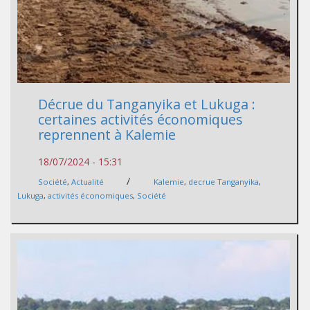
Décrue du Tanganyika et Lukuga :
certaines activités économiques
reprennent à Kalemie
18/07/2024 - 15:31
/
Société
,
Actualité
Kalemie
,
decrue Tanganyika
,
Lukuga
,
activités économiques
,
Société