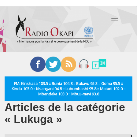
Aller
au
Toggle
contenu
navigation
principal
FM: Kinshasa 103.5 :: Bunia 104.8 :: Bukavu 95.3 :: Goma 95.5 ::
Kindu 103.0 :: Kisangani 94.8 :: Lubumbashi 95.8 :: Matadi 102.0 ::
Mbandaka 103.0 :: Mbuji-mayi 93.8
Articles de la catégorie
« Lukuga »