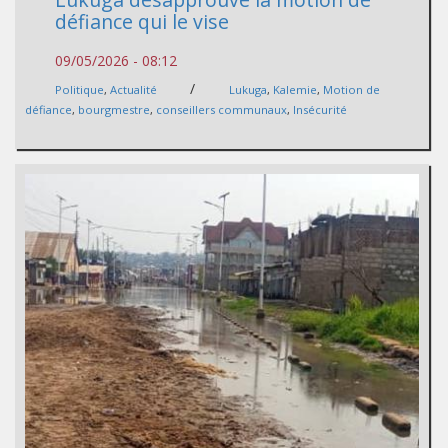
défiance qui le vise
09/05/2026 - 08:12
/
Politique
,
Actualité
Lukuga
,
Kalemie
,
Motion de
défiance
,
bourgmestre
,
conseillers communaux
,
Insécurité