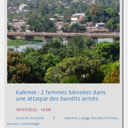
Kalemie : 2 femmes blessées dans
une attaque des bandits armés
16/07/2022 - 16:08
/
Sécurité
,
Actualité
Kalemie
,
Lukuga
,
Blessés
,
femmes
,
bandits
,
cambriolage