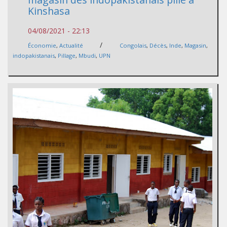
Kinshasa
04/08/2021 - 22:13
/
Économie
,
Actualité
Congolais
,
Décès
,
Inde
,
Magasin
,
indopakistanais
,
Pillage
,
Mbudi
,
UPN