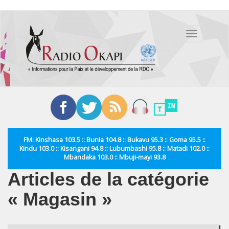
Aller
au
Toggle
contenu
navigation
principal
FM: Kinshasa 103.5 :: Bunia 104.8 :: Bukavu 95.3 :: Goma 95.5 ::
Kindu 103.0 :: Kisangani 94.8 :: Lubumbashi 95.8 :: Matadi 102.0 ::
Mbandaka 103.0 :: Mbuji-mayi 93.8
Articles de la catégorie
« Magasin »