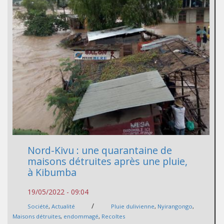
Nord-Kivu : une quarantaine de
maisons détruites après une pluie,
à Kibumba
19/05/2022 - 09:04
/
Société
,
Actualité
Pluie dulivienne
,
Nyirangongo
,
Maisons détruites
,
endommagé
,
Recoltes