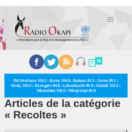
Aller
au
Toggle
contenu
navigation
principal
FM: Kinshasa 103.5 :: Bunia 104.8 :: Bukavu 95.3 :: Goma 95.5 ::
Kindu 103.0 :: Kisangani 94.8 :: Lubumbashi 95.8 :: Matadi 102.0 ::
Mbandaka 103.0 :: Mbuji-mayi 93.8
Articles de la catégorie
« Recoltes »