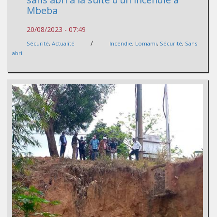
Mbeba
20/08/2023 - 07:49
/
Sécurité
,
Actualité
Incendie
,
Lomami
,
Sécurité
,
Sans
abri