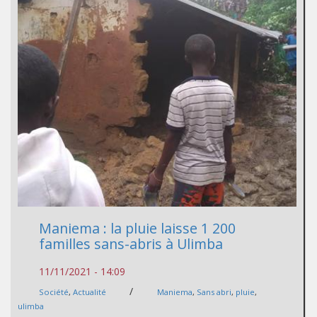
Maniema : la pluie laisse 1 200
familles sans-abris à Ulimba
11/11/2021 - 14:09
/
Société
,
Actualité
Maniema
,
Sans abri
,
pluie
,
ulimba