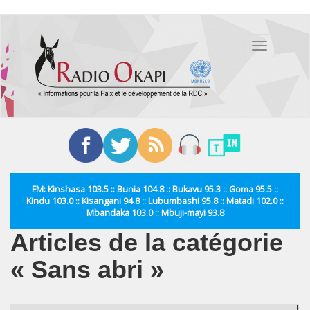
Aller
au
Toggle
contenu
navigation
principal
FM: Kinshasa 103.5 :: Bunia 104.8 :: Bukavu 95.3 :: Goma 95.5 ::
Kindu 103.0 :: Kisangani 94.8 :: Lubumbashi 95.8 :: Matadi 102.0 ::
Mbandaka 103.0 :: Mbuji-mayi 93.8
Articles de la catégorie
« Sans abri »