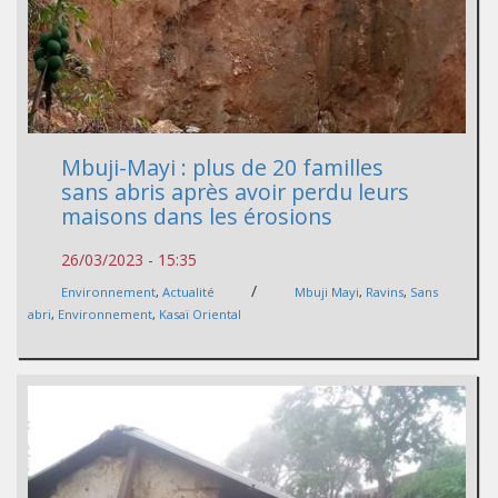
Mbuji-Mayi : plus de 20 familles
sans abris après avoir perdu leurs
maisons dans les érosions
26/03/2023 - 15:35
/
Environnement
,
Actualité
Mbuji Mayi
,
Ravins
,
Sans
abri
,
Environnement
,
Kasaï Oriental