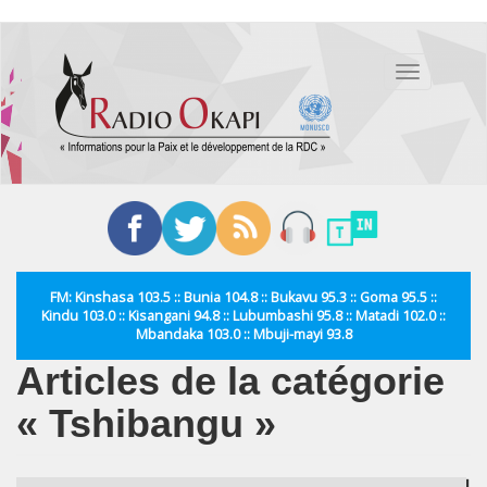
Aller
au
Toggle
contenu
navigation
principal
FM: Kinshasa 103.5 :: Bunia 104.8 :: Bukavu 95.3 :: Goma 95.5 ::
Kindu 103.0 :: Kisangani 94.8 :: Lubumbashi 95.8 :: Matadi 102.0 ::
Mbandaka 103.0 :: Mbuji-mayi 93.8
Articles de la catégorie
« Tshibangu »