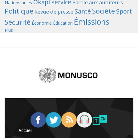
Okapi service
Parole aux auditeurs
Nations unies
Politique
Société
Santé
Sport
Revue de presse
Émissions
Sécurité
Économie
Éducation
Plus
Accueil