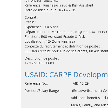
Annonceur : SESOMO
Référence : Kinshasa/Fraud & Risk Assistant
Date de mise à jour : 16-12-2015
Contrat :
Statut :
Expérience : 3 à 5 ans
Département : R METIERS SPECIFIQUES AUX TELE
Fonction : R08 Assistant Fraude & Risk
Localisation : 12/ Zone Kinshasa
Contexte du recrutement et définition de poste :
SESOMO recrute pour l'un de ses clients, un Assistant
Déscription de poste :
17/12/2015 - 14:03
USAID: CARPE Developme
Reference No.: AID-15-29
Position/Salary Range: (Re-advertisement) CARP
Additional benefits include allowance
Meals, Family, and Miscellaneous; 