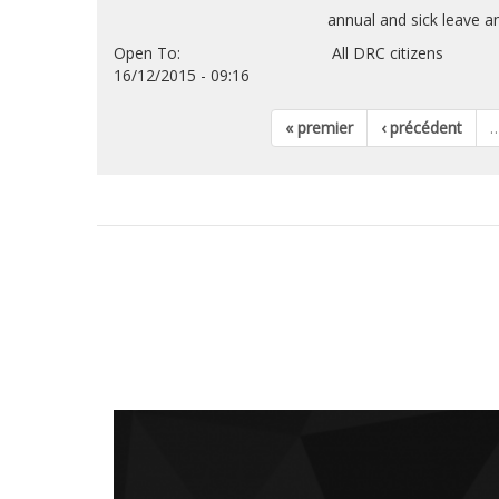
annual and sick leave and medi
Open To: All DRC citizens
16/12/2015 - 09:16
« premier
‹ précédent