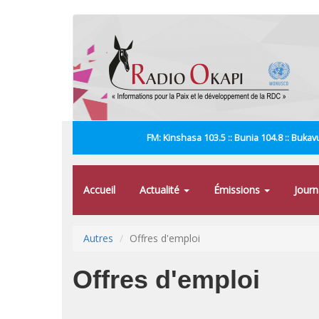
Aller
au
contenu
principal
FM: Kinshasa 103.5 :: Bunia 104.8 :: Bukavu
Accueil
Actualité
Émissions
Jour
Autres
Offres d'emploi
Offres d'emploi