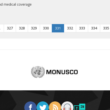
cal coverage
…
327
328
329
330
331
332
333
334
335