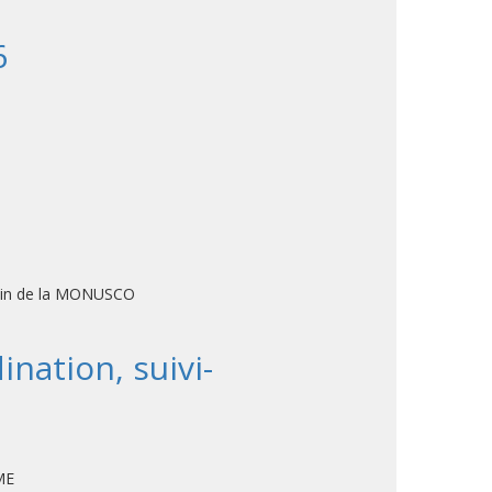
6
sein de la MONUSCO
ination, suivi-
ME