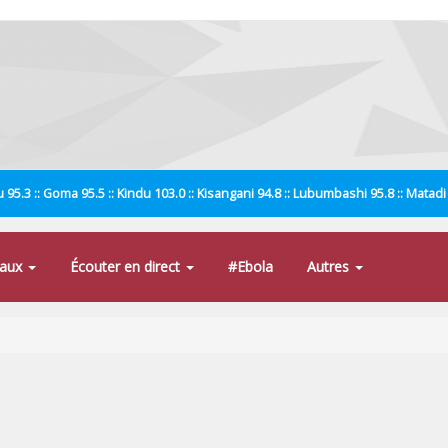
 95.3 :: Goma 95.5 :: Kindu 103.0 :: Kisangani 94.8 :: Lubumbashi 95.8 :: Matad
naux
Écouter en direct
#Ebola
Autres