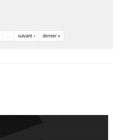
…
suivant ›
dernier »