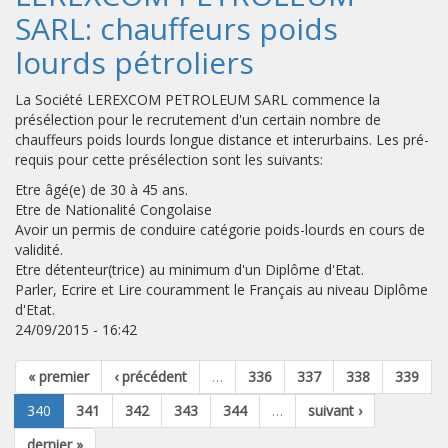
SARL: chauffeurs poids
lourds pétroliers
La Société LEREXCOM PETROLEUM SARL commence la
présélection pour le recrutement d'un certain nombre de
chauffeurs poids lourds longue distance et interurbains. Les pré-
requis pour cette présélection sont les suivants:
Etre âgé(e) de 30 à 45 ans.
Etre de Nationalité Congolaise
Avoir un permis de conduire catégorie poids-lourds en cours de
validité.
Etre détenteur(trice) au minimum d'un Diplôme d'Etat.
Parler, Ecrire et Lire couramment le Français au niveau Diplôme
d'Etat.
24/09/2015 - 16:42
« premier
‹ précédent
…
336
337
338
339
340
341
342
343
344
…
suivant ›
dernier »