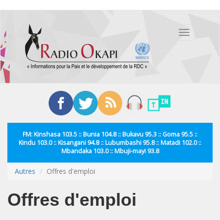
Aller
au
Toggle
contenu
navigation
principal
FM: Kinshasa 103.5 :: Bunia 104.8 :: Bukavu 95.3 :: Goma 95.5 ::
Kindu 103.0 :: Kisangani 94.8 :: Lubumbashi 95.8 :: Matadi 102.0 ::
Mbandaka 103.0 :: Mbuji-mayi 93.8
Autres
Offres d'emploi
Offres d'emploi