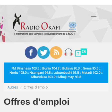
Aller
au
Toggle
contenu
navigation
principal
FM: Kinshasa 103.5 :: Bunia 104.8 :: Bukavu 95.3 :: Goma 95.5 ::
Kindu 103.0 :: Kisangani 94.8 :: Lubumbashi 95.8 :: Matadi 102.0 ::
Mbandaka 103.0 :: Mbuji-mayi 93.8
Autres
Offres d'emploi
Offres d'emploi