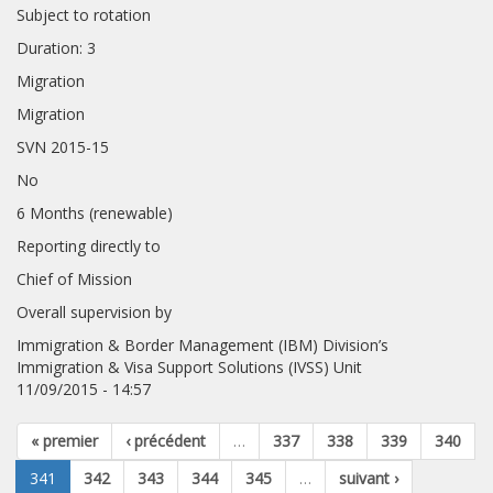
Subject to rotation
Duration: 3
Migration
Migration
SVN 2015-15
No
6 Months (renewable)
Reporting directly to
Chief of Mission
Overall supervision by
Immigration & Border Management (IBM) Division’s
Immigration & Visa Support Solutions (IVSS) Unit
11/09/2015 - 14:57
« premier
‹ précédent
…
337
338
339
340
341
342
343
344
345
…
suivant ›