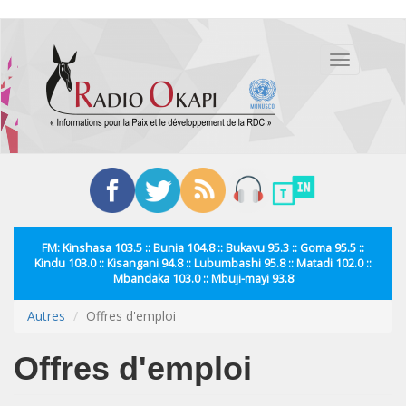
Aller
au
Toggle
contenu
navigation
principal
FM: Kinshasa 103.5 :: Bunia 104.8 :: Bukavu 95.3 :: Goma 95.5 ::
Kindu 103.0 :: Kisangani 94.8 :: Lubumbashi 95.8 :: Matadi 102.0 ::
Mbandaka 103.0 :: Mbuji-mayi 93.8
Autres
Offres d'emploi
Offres d'emploi