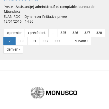
Poste :
Assistant(e) administratif et comptable, bureau de
Mbandaka
ÉLAN RDC – Dynamiser l’initiative privée
13/01/2016 - 14:36
« premier
‹ précédent
…
325
326
327
328
329
330
331
332
333
…
suivant ›
dernier »