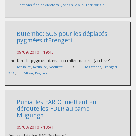
Elections
,
fichier électoral
,
Joseph Kabila
,
Territoriale
Butembo: SOS pour les déplacés
pygmées d’Erengeti
09/09/2010 - 19:45
Une famille pygmée dans son mlieu naturel (archive).
/
Actualité
,
Actualité
,
Sécurité
Assistance
,
Erengeti
,
ONG
,
PIDP-Kivu
,
Pygmée
Punia: les FARDC mettent en
déroute les FDLR au camp
Mugunga
09/09/2010 - 19:41
Des soldats FARDC (Archives)