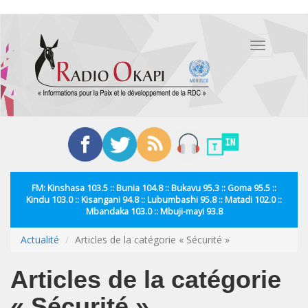
Aller
au
Toggle
contenu
navigation
principal
FM: Kinshasa 103.5 :: Bunia 104.8 :: Bukavu 95.3 :: Goma 95.5 ::
Kindu 103.0 :: Kisangani 94.8 :: Lubumbashi 95.8 :: Matadi 102.0 ::
Mbandaka 103.0 :: Mbuji-mayi 93.8
Actualité
Articles de la catégorie « Sécurité »
Articles de la catégorie
« Sécurité »