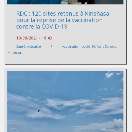
RDC : 120 sites retenus à Kinshasa
pour la reprise de la vaccination
contre la COVID-19
18/08/2021 - 16:49
/
Santé
,
Actualité
vaccination covid-19
,
AstraZeneca
,
Kinshasa.