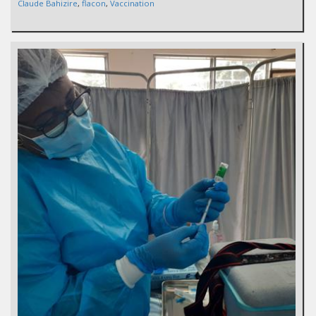
Claude Bahizire
,
flacon
,
Vaccination