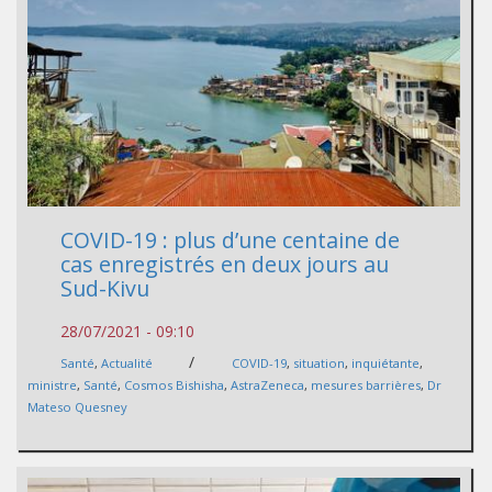
COVID-19 : plus d’une centaine de
cas enregistrés en deux jours au
Sud-Kivu
28/07/2021 - 09:10
/
Santé
,
Actualité
COVID-19
,
situation
,
inquiétante
,
ministre
,
Santé
,
Cosmos Bishisha
,
AstraZeneca
,
mesures barrières
,
Dr
Mateso Quesney