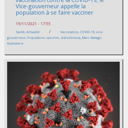
Vice-gouverneur appelle la
population à se faire vacciner
19/11/2021 - 17:55
/
Santé
,
Actualité
Vaccination
,
COVID-19
,
vice-
gouverneur
,
Population
,
vacciner
,
AstraZeneca
,
Marc Malago
Kashekere