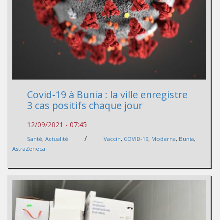
Covid-19 à Bunia : la ville enregistre
3 cas positifs chaque jour
12/09/2021 - 07:45
/
Santé
,
Actualité
Vaccin
,
COVID-19
,
Moderna
,
Bunia
,
AstraZeneca