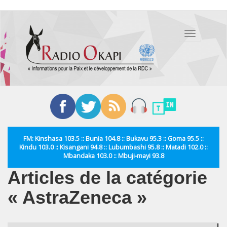
Aller
au
Toggle
contenu
navigation
principal
FM: Kinshasa 103.5 :: Bunia 104.8 :: Bukavu 95.3 :: Goma 95.5 ::
Kindu 103.0 :: Kisangani 94.8 :: Lubumbashi 95.8 :: Matadi 102.0 ::
Mbandaka 103.0 :: Mbuji-mayi 93.8
Articles de la catégorie
« AstraZeneca »