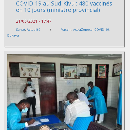
COVID-19 au Sud-Kivu : 480 vaccinés
en 10 jours (ministre provincial)
21/05/2021 - 17:47
/
Santé
,
Actualité
Vaccin
,
AstraZeneca
,
COVID-19
,
Bukavu