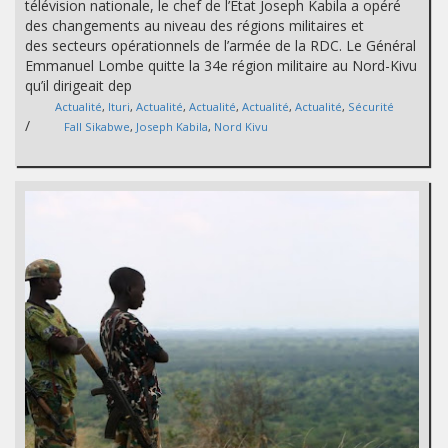
télévision nationale, le chef de l’Etat Joseph Kabila a opéré
des changements au niveau des régions militaires et
des secteurs opérationnels de l’armée de la RDC. Le Général
Emmanuel Lombe quitte la 34e région militaire au Nord-Kivu
qu’il dirigeait dep
Actualité
,
Ituri
,
Actualité
,
Actualité
,
Actualité
,
Actualité
,
Sécurité
/
Fall Sikabwe
,
Joseph Kabila
,
Nord Kivu