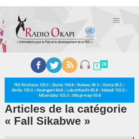
Aller
au
Toggle
contenu
navigation
principal
FM: Kinshasa 103.5 :: Bunia 104.8 :: Bukavu 95.3 :: Goma 95.5 ::
Kindu 103.0 :: Kisangani 94.8 :: Lubumbashi 95.8 :: Matadi 102.0 ::
Mbandaka 103.0 :: Mbuji-mayi 93.8
Articles de la catégorie
« Fall Sikabwe »