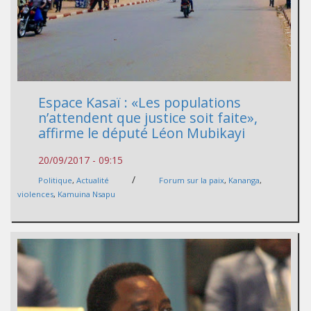
Espace Kasaï : «Les populations
n’attendent que justice soit faite»,
affirme le député Léon Mubikayi
20/09/2017 - 09:15
/
Politique
,
Actualité
Forum sur la paix
,
Kananga
,
violences
,
Kamuina Nsapu