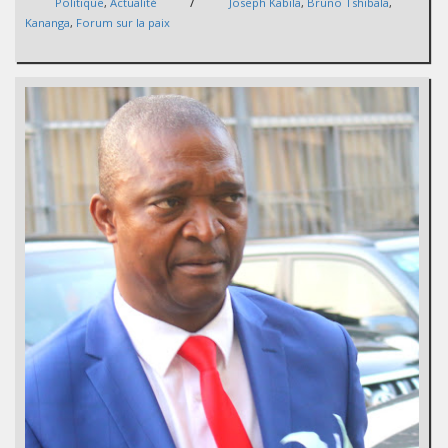
/
Politique
,
Actualité
Joseph Kabila
,
Bruno Tshibala
,
Kananga
,
Forum sur la paix