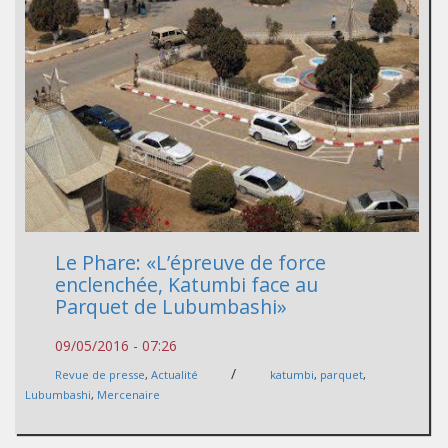
Le Phare: «L’épreuve de force
enclenchée, Katumbi face au
Parquet de Lubumbashi»
09/05/2016 - 07:26
/
Revue de presse
,
Actualité
katumbi
,
parquet
,
Lubumbashi
,
Mercenaire