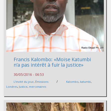
Francis Kalombo: «Moïse Katumbi
n’a pas intérêt à fuir la justice»
30/05/2016 - 06:53
/
L'invité du jour
,
Émissions
Kalombo
,
katumbi
,
Londres
,
Justice
,
mercenaires