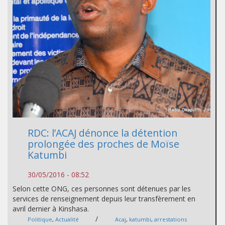
RDC: l’ACAJ dénonce la détention
prolongée des proches de Moïse
Katumbi
30/05/2016 - 08:52
Selon cette ONG, ces personnes sont détenues par les
services de renseignement depuis leur transfèrement en
avril dernier à Kinshasa.
/
Politique
,
Actualité
Acaj
,
katumbi
,
arrestations