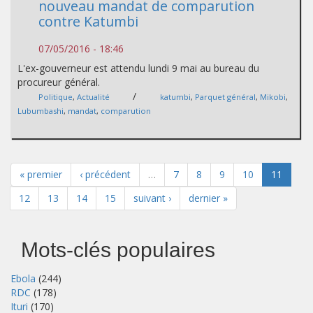
nouveau mandat de comparution
contre Katumbi
07/05/2016 - 18:46
L'ex-gouverneur est attendu lundi 9 mai au bureau du
procureur général.
/
Politique
,
Actualité
katumbi
,
Parquet général
,
Mikobi
,
Lubumbashi
,
mandat
,
comparution
« premier
‹ précédent
…
7
8
9
10
11
12
13
14
15
suivant ›
dernier »
Mots-clés populaires
Ebola
(244)
RDC
(178)
Ituri
(170)