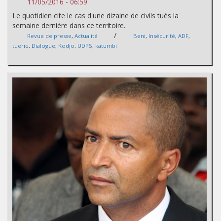
11/05/2016 - 06:59
Le quotidien cite le cas d'une dizaine de civils tués la
semaine dernière dans ce territoire.
/
Revue de presse
,
Actualité
Beni
,
Insécurité
,
ADF
,
tuerie
,
Dialogue
,
Kodjo
,
UDPS
,
katumbi