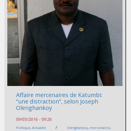
Affaire mercenaires de Katumbi:
“une distraction”, selon Joseph
Olenghankoy
09/05/2016 - 09:26
/
Politique
,
Actualité
Olenghankoy
,
mercenaires
,