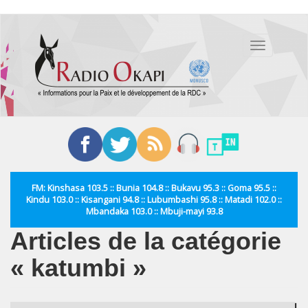
Aller
au
Toggle
contenu
navigation
principal
FM: Kinshasa 103.5 :: Bunia 104.8 :: Bukavu 95.3 :: Goma 95.5 ::
Kindu 103.0 :: Kisangani 94.8 :: Lubumbashi 95.8 :: Matadi 102.0 ::
Mbandaka 103.0 :: Mbuji-mayi 93.8
Articles de la catégorie
« katumbi »