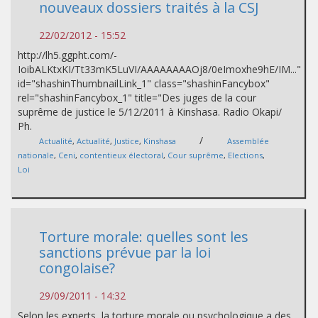
nouveaux dossiers traités à la CSJ
22/02/2012 - 15:52
http://lh5.ggpht.com/-
IoibALKtxKI/Tt33mK5LuVI/AAAAAAAAOj8/0eImoxhe9hE/IM..."
id="shashinThumbnailLink_1" class="shashinFancybox"
rel="shashinFancybox_1" title="Des juges de la cour
suprême de justice le 5/12/2011 à Kinshasa. Radio Okapi/
Ph.
/
Actualité
,
Actualité
,
Justice
,
Kinshasa
Assemblée
nationale
,
Ceni
,
contentieux électoral
,
Cour suprême
,
Elections
,
Loi
Torture morale: quelles sont les
sanctions prévue par la loi
congolaise?
29/09/2011 - 14:32
Selon les experts, la torture morale ou psychologique a des