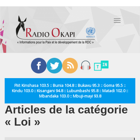
Aller
au
Toggle
contenu
navigation
principal
FM: Kinshasa 103.5 :: Bunia 104.8 :: Bukavu 95.3 :: Goma 95.5 ::
Kindu 103.0 :: Kisangani 94.8 :: Lubumbashi 95.8 :: Matadi 102.0 ::
Mbandaka 103.0 :: Mbuji-mayi 93.8
Articles de la catégorie
« Loi »