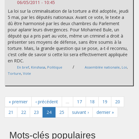
06/05/2011 - 10:45
La loi sur la criminalisation de la torture a été adoptée, jeudi
5 mai, par les députés nationaux. Avant ce vote, le texte a
dû être harmonisé par les deux chambres du Parlement
pour aplanir leurs divergences. Pour Mohamed Bule, un
député qui a pris part au vote, même un criminel a droit à
présenter ses moyens de défense, sans être soumis à la
torture. Mais, la grande question qui se pose, a-t-il reconnu,
c’est celle de savoir si cette loi sera effectivement appliquée
en RDC.
/
En bref
,
Kinshasa
,
Politique
Assemblée nationale
,
Loi
,
Torture
,
Vote
« premier
‹ précédent
…
17
18
19
20
21
22
23
24
25
suivant ›
dernier »
Mots-clés populaires