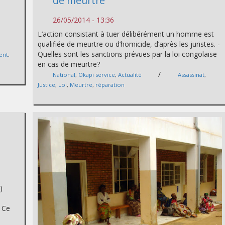
de meurtre
26/05/2014 - 13:36
E
L’action consistant à tuer délibérément un homme est
qualifiée de meurtre ou d’homicide, d’après les juristes. -
Quelles sont les sanctions prévues par la loi congolaise
ent
,
en cas de meurtre?
/
National
,
Okapi service
,
Actualité
Assassinat
,
Justice
,
Loi
,
Meurtre
,
réparation
)
. Ce