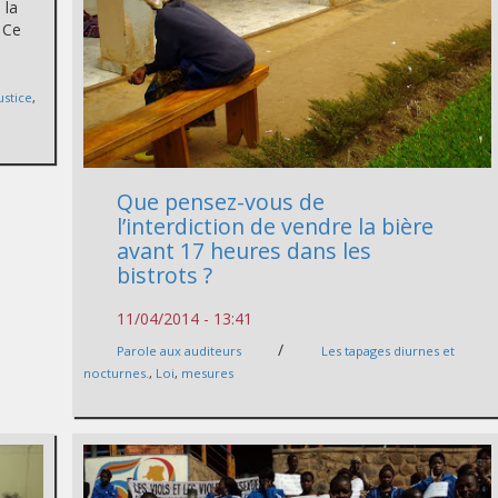
 la
. Ce
ustice
,
Que pensez-vous de
l’interdiction de vendre la bière
avant 17 heures dans les
bistrots ?
11/04/2014 - 13:41
/
Parole aux auditeurs
Les tapages diurnes et
nocturnes.
,
Loi
,
mesures