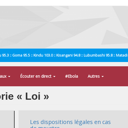
 95.3 :: Goma 95.5 :: Kindu 103.0 :: Kisangani 94.8 :: Lubumbashi 95.8 :: Matad
naux
Écouter en direct
#Ebola
Autres
rie « Loi »
Les dispositions légales en cas