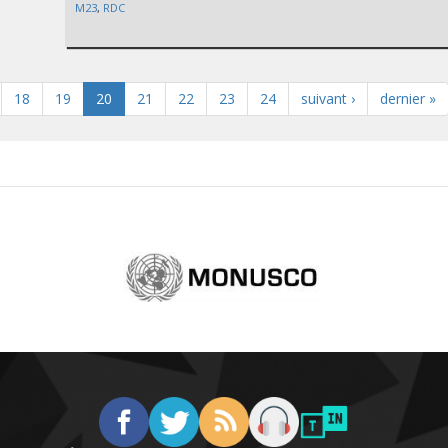
M23
,
RDC
18
19
20
21
22
23
24
suivant ›
dernier »