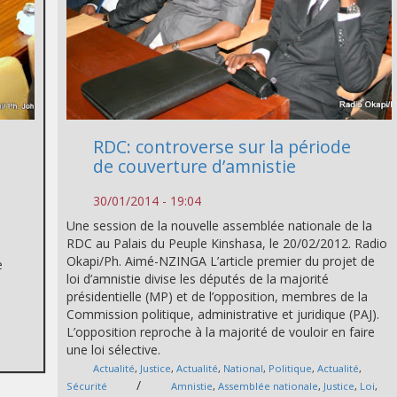
RDC: controverse sur la période
de couverture d’amnistie
30/01/2014 - 19:04
Une session de la nouvelle assemblée nationale de la
RDC au Palais du Peuple Kinshasa, le 20/02/2012. Radio
Okapi/Ph. Aimé-NZINGA L’article premier du projet de
e
loi d’amnistie divise les députés de la majorité
présidentielle (MP) et de l’opposition, membres de la
Commission politique, administrative et juridique (PAJ).
L’opposition reproche à la majorité de vouloir en faire
une loi sélective.
Actualité
,
Justice
,
Actualité
,
National
,
Politique
,
Actualité
,
/
Sécurité
Amnistie
,
Assemblée nationale
,
Justice
,
Loi
,