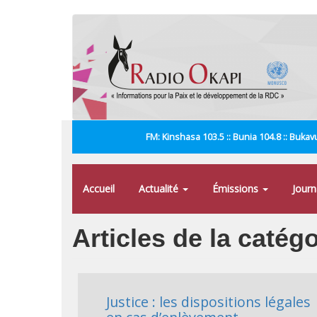
Aller
au
contenu
principal
FM: Kinshasa 103.5 :: Bunia 104.8 :: Bukavu
Accueil
Actualité
Émissions
Jour
Articles de la catégo
Justice : les dispositions légales