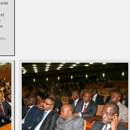
vrier
s
 et
a
on
stie
,