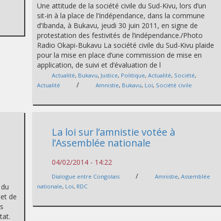
Une attitude de la société civile du Sud-Kivu, lors d’un
sit-in à la place de l’Indépendance, dans la commune
d’Ibanda, à Bukavu, jeudi 30 juin 2011, en signe de
protestation des festivités de l’indépendance./Photo
Radio Okapi-Bukavu La société civile du Sud-Kivu plaide
pour la mise en place d’une commission de mise en
application, de suivi et d’évaluation de l
Actualité
,
Bukavu
,
Justice
,
Politique
,
Actualité
,
Société
,
/
Actualité
Amnistie
,
Bukavu
,
Loi
,
Société civile
La loi sur l’amnistie votée à
l’Assemblée nationale
04/02/2014 - 14:22
/
Dialogue entre Congolais
Amnistie
,
Assemblée
 du
nationale
,
Loi
,
RDC
jet de
rs
tat.