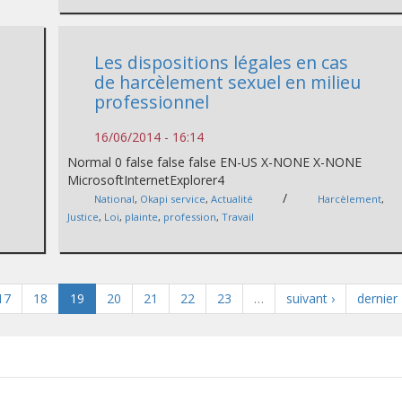
Les dispositions légales en cas
i
de harcèlement sexuel en milieu
professionnel
16/06/2014 - 16:14
E
Normal 0 false false false EN-US X-NONE X-NONE
MicrosoftInternetExplorer4
/
National
,
Okapi service
,
Actualité
Harcèlement
,
Justice
,
Loi
,
plainte
,
profession
,
Travail
17
18
19
20
21
22
23
…
suivant ›
dernier 