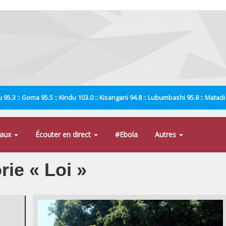
 95.3 :: Goma 95.5 :: Kindu 103.0 :: Kisangani 94.8 :: Lubumbashi 95.8 :: Matad
naux
Écouter en direct
#Ebola
Autres
rie « Loi »