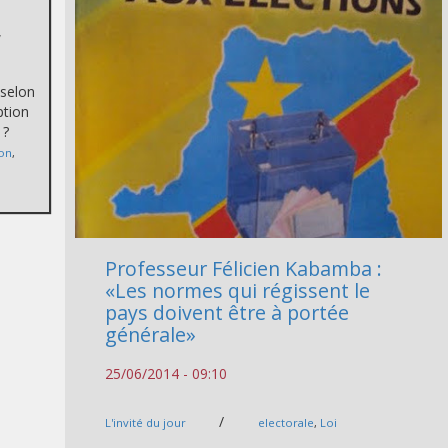
,
 selon
ption
 ?
ion
,
Professeur Félicien Kabamba :
«Les normes qui régissent le
pays doivent être à portée
générale»
25/06/2014 - 09:10
/
L'invité du jour
electorale
,
Loi