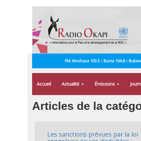
Aller
au
contenu
principal
FM: Kinshasa 103.5 :: Bunia 104.8 :: Bukavu
Accueil
Actualité
Émissions
Jour
Articles de la catégo
Les sanctions prévues par la loi