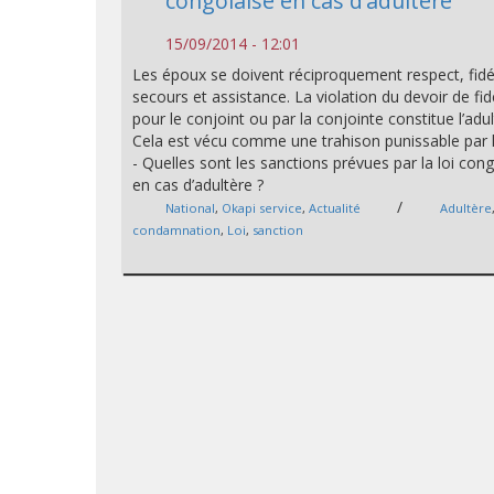
congolaise en cas d’adultère
15/09/2014 - 12:01
Les époux se doivent réciproquement respect, fidél
secours et assistance. La violation du devoir de fid
pour le conjoint ou par la conjointe constitue l’adul
Cela est vécu comme une trahison punissable par la
- Quelles sont les sanctions prévues par la loi con
en cas d’adultère ?
/
National
,
Okapi service
,
Actualité
Adultère
condamnation
,
Loi
,
sanction