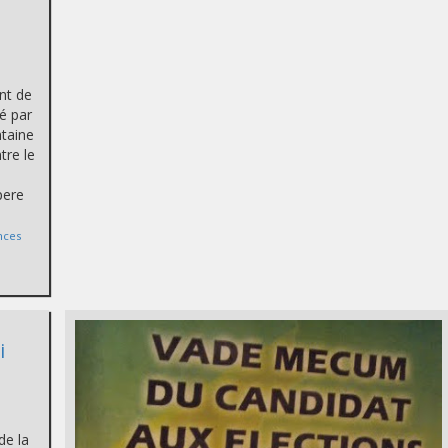
nt de
é par
ntaine
tre le
pere
nces
i
de la