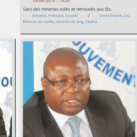
10/09/2014 - 14:24
Sacs des minerais volés et retrouvés aux Ets.
/
Actualité
,
Politique
,
Société
Dood-Franck
,
Loi
,
Minerais de conflit
,
minerais de sang
,
Obama