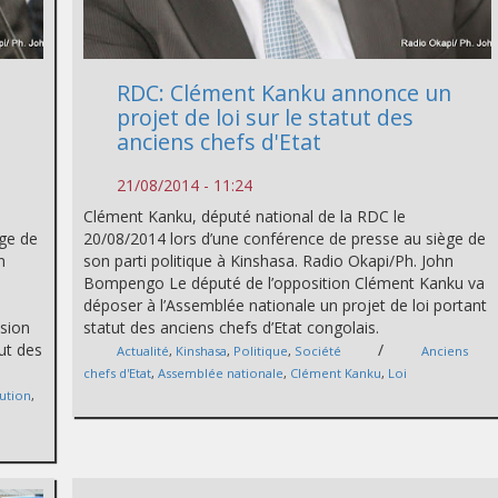
RDC: Clément Kanku annonce un
projet de loi sur le statut des
anciens chefs d'Etat
21/08/2014 - 11:24
Clément Kanku, député national de la RDC le
ège de
20/08/2014 lors d’une conférence de presse au siège de
n
son parti politique à Kinshasa. Radio Okapi/Ph. John
Bompengo Le député de l’opposition Clément Kanku va
déposer à l’Assemblée nationale un projet de loi portant
ssion
statut des anciens chefs d’Etat congolais.
tut des
/
Actualité
,
Kinshasa
,
Politique
,
Société
Anciens
chefs d'Etat
,
Assemblée nationale
,
Clément Kanku
,
Loi
tution
,