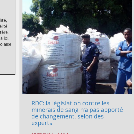
ité,
élité
tère.
 loi.
golaise
,
RDC: la législation contre les
minerais de sang n’a pas apporté
de changement, selon des
experts