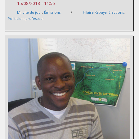
15/08/2018 - 11:56
/
L'invité du jour
,
Émissions
Hilaire Kabuya
,
Elections
,
Politicien
,
professeur