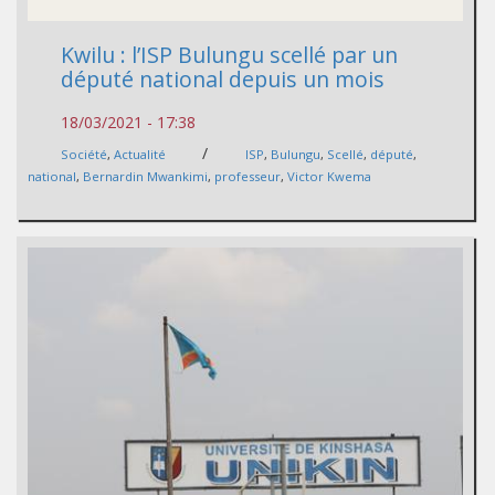
Kwilu : l’ISP Bulungu scellé par un
député national depuis un mois
18/03/2021 - 17:38
/
Société
,
Actualité
ISP
,
Bulungu
,
Scellé
,
député
,
national
,
Bernardin Mwankimi
,
professeur
,
Victor Kwema