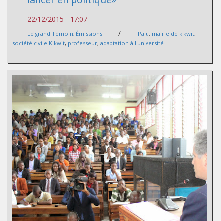
22/12/2015 - 17:07
/
Le grand Témoin
,
Émissions
Palu
,
mairie de kikwit
,
société civile Kikwit
,
professeur
,
adaptation à l'université