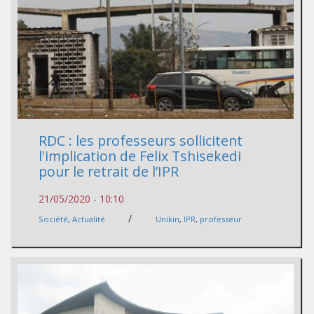
RDC : les professeurs sollicitent
l'implication de Felix Tshisekedi
pour le retrait de l’IPR
21/05/2020 - 10:10
/
Société
,
Actualité
Unikin
,
IPR
,
professeur