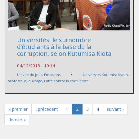
Universités: le surnombre
d’étudiants à la base de la
corruption, selon Kutumisa Kiota
04/12/2015 - 10:14
/
L'invité du jour
,
Émissions
Université
,
Kutumisa Kyota
,
professeur
,
ouvrage
,
Lutte contre la corruption
« premier
‹ précédent
1
2
3
4
suivant ›
dernier »