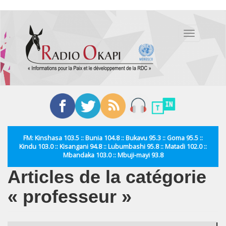
Aller
au
Toggle
contenu
navigation
principal
FM: Kinshasa 103.5 :: Bunia 104.8 :: Bukavu 95.3 :: Goma 95.5 ::
Kindu 103.0 :: Kisangani 94.8 :: Lubumbashi 95.8 :: Matadi 102.0 ::
Mbandaka 103.0 :: Mbuji-mayi 93.8
Articles de la catégorie
« professeur »