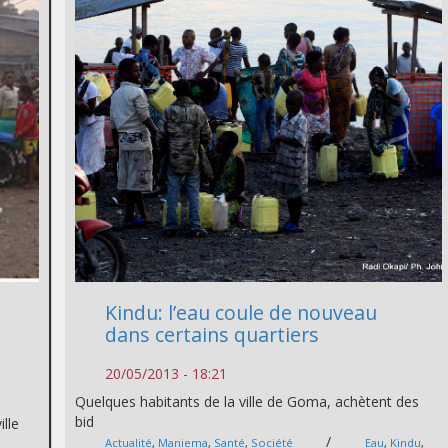
Kindu: l’eau coule de nouveau
dans certains quartiers
20/05/2013 - 18:21
Quelques habitants de la ville de Goma, achètent des
bid
ille
/
Actualité
,
Maniema
,
Santé
,
Société
Eau
,
Kindu
,