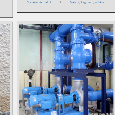
/
,
Société
,
Actualité
Matadi
,
Regideso
,
robinet