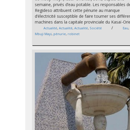
semaine, privés d’eau potable. Les responsables de
Regideso attribuent cette pénurie au manque
d’électricité susceptible de faire tourner ses différ
machines dans la capitale provinciale du Kasaï-Orie
/
Actualité
,
Actualité
,
Actualité
,
Société
Eau
Mbuji Mayi
,
pénurie
,
robinet