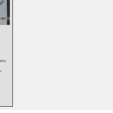
ants
u