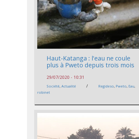
Haut-Katanga : l'eau ne coule
plus à Pweto depuis trois mois
29/07/2020 - 10:31
/
Société
,
Actualité
Regideso
,
Pweto
,
Eau
,
robinet