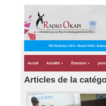
Aller
au
contenu
principal
FM: Kinshasa 103.5 :: Bunia 104.8 :: Bukavu
Accueil
Actualité
Émissions
Jour
Articles de la catégo