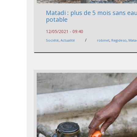
Matadi : plus de 5 mois sans ea
potable
12/05/2021 - 09:40
/
Société
,
Actualité
robinet
,
Regideso
,
Mata