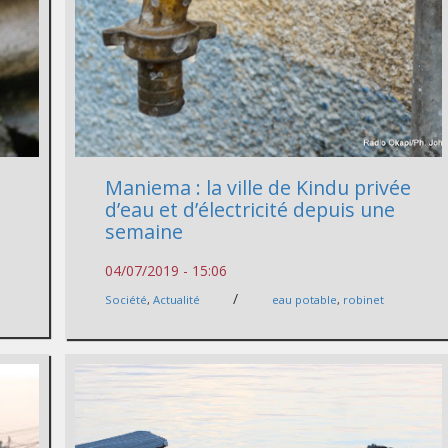
Maniema : la ville de Kindu privée
d’eau et d’électricité depuis une
semaine
04/07/2019 - 15:06
/
Société
,
Actualité
eau potable
,
robinet