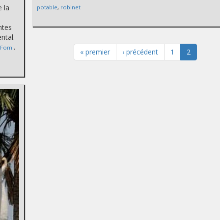
 la
potable
,
robinet
entes
ntal.
,
Fomi
,
« premier
‹ précédent
1
2