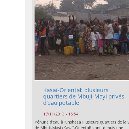
Kasaï-Oriental: plusieurs
quartiers de Mbuji-Mayi privés
d’eau potable
17/11/2013 - 16:54
Pénurie d’eau à Kinshasa Plusieurs quartiers de la v
de Mbuji-Mayi (Kasaï-Oriental) sont, depuis une