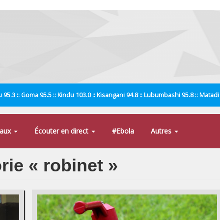
 95.3 :: Goma 95.5 :: Kindu 103.0 :: Kisangani 94.8 :: Lubumbashi 95.8 :: Matad
naux
Écouter en direct
#Ebola
Autres
rie « robinet »