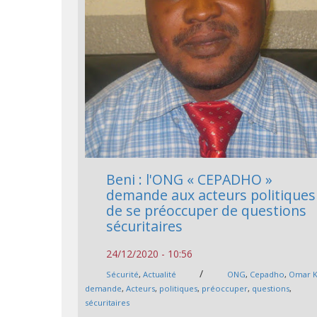
Beni : l'ONG « CEPADHO »
demande aux acteurs politiques
de se préoccuper de questions
sécuritaires
24/12/2020 - 10:56
/
Sécurité
,
Actualité
ONG
,
Cepadho
,
Omar K
demande
,
Acteurs
,
politiques
,
préoccuper
,
questions
,
sécuritaires