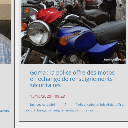
Goma : la police offre des motos
en échange de renseignements
sécuritaires
13/10/2020 - 09:28
/
Justice
,
Actualité
Police
,
colonel Job Alisia
,
offre
,
motos
,
échange
,
renseignements
,
sécuritaires
avota
,