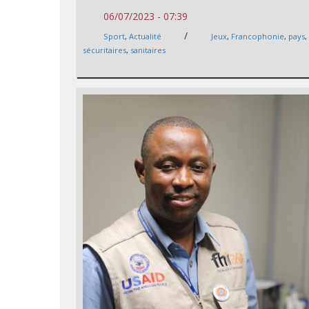
06/07/2023 - 07:39
/
Sport
,
Actualité
Jeux
,
Francophonie
,
pays
sécuritaires
,
sanitaires