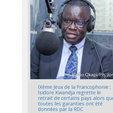
IXème Jeux de la Francophonie :
Isidore Kwandja regrette le
retrait de certains pays alors qu
toutes les garanties ont été
données par la RDC