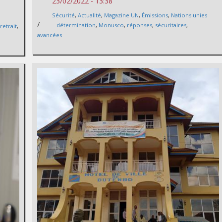
23/02/2022 - 13:38
Sécurité
,
Actualité
,
Magazine UN
,
Émissions
,
Nations unies
/
détermination
,
Monusco
,
réponses
,
sécuritaires
,
,
retrait
,
avancées