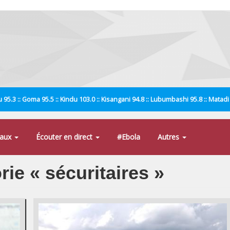
 95.3 :: Goma 95.5 :: Kindu 103.0 :: Kisangani 94.8 :: Lubumbashi 95.8 :: Matad
naux
Écouter en direct
#Ebola
Autres
rie « sécuritaires »