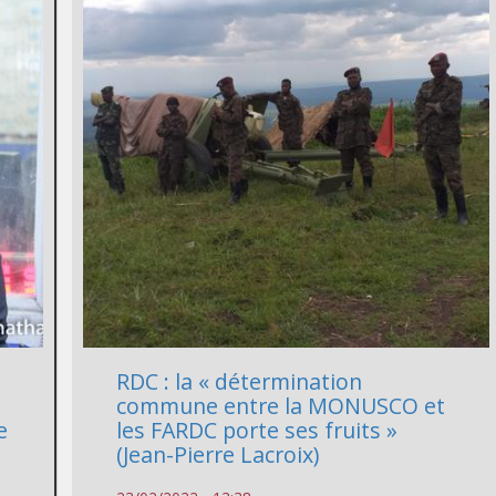
RDC : la « détermination
commune entre la MONUSCO et
e
les FARDC porte ses fruits »
(Jean-Pierre Lacroix)