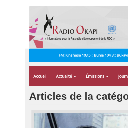
Aller
au
contenu
principal
FM: Kinshasa 103.5 :: Bunia 104.8 :: Bukavu
Accueil
Actualité
Émissions
Jour
Articles de la catégo