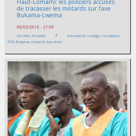
Haut-Lomami: les policiers accusés
de tracasser les motards sur l’axe
Bukama-Lwema
06/03/2016 - 21:09
/
Société
,
Actualité
tracasserie
,
roulage
,
circulation
,
PCR
,
Bukama
,
motards
,
barrières