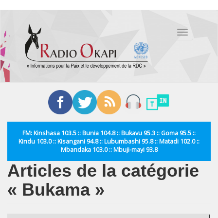
Aller
au
Toggle
contenu
navigation
principal
FM: Kinshasa 103.5 :: Bunia 104.8 :: Bukavu 95.3 :: Goma 95.5 ::
Kindu 103.0 :: Kisangani 94.8 :: Lubumbashi 95.8 :: Matadi 102.0 ::
Mbandaka 103.0 :: Mbuji-mayi 93.8
Articles de la catégorie
« Bukama »