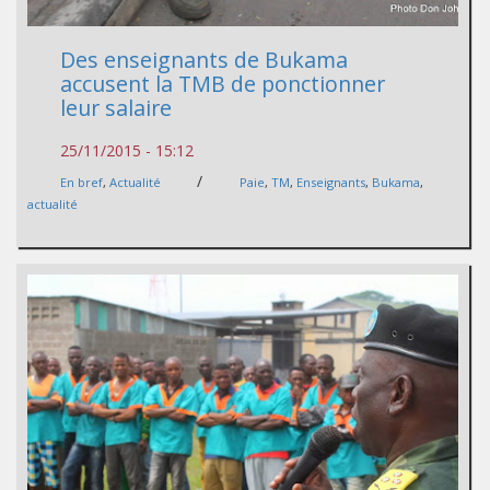
Des enseignants de Bukama
accusent la TMB de ponctionner
leur salaire
25/11/2015 - 15:12
/
En bref
,
Actualité
Paie
,
TM
,
Enseignants
,
Bukama
,
actualité