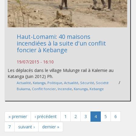
Haut-Lomami: 40 maisons
incendiées à la suite d'un conflit
foncier à Kebange
19/07/2015 - 16:10
Les déplacés dans le village Mulunge rail à Kalemie au
Katanga (Juin 2012) Ph.
/
Actualité
,
Katanga
,
Politique
,
Actualité
,
Sécurité
,
Société
Bukama
,
Conflit foncier
,
Incendie
,
Kanunga
,
Kebange
« premier
‹ précédent
1
2
3
4
5
6
7
suivant ›
dernier »