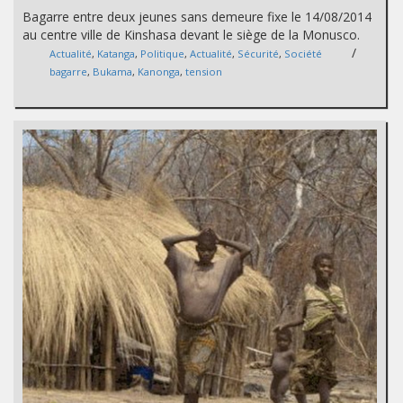
Bagarre entre deux jeunes sans demeure fixe le 14/08/2014
au centre ville de Kinshasa devant le siège de la Monusco.
/
Actualité
,
Katanga
,
Politique
,
Actualité
,
Sécurité
,
Société
bagarre
,
Bukama
,
Kanonga
,
tension