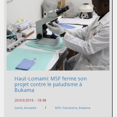
Haut-Lomami: MSF ferme son
projet contre le paludisme à
Bukama
20/03/2016 - 18:48
/
Santé
,
Actualité
MSF
,
Paludisme
,
Bukama