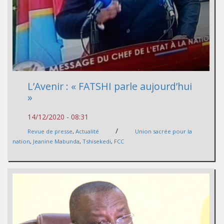
L’Avenir : « FATSHI parle aujourd’hui
»
14/12/2020 - 08:31
/
Revue de presse
,
Actualité
Union sacrée pour la
nation
,
Jeanine Mabunda
,
Tshisekedi
,
FCC