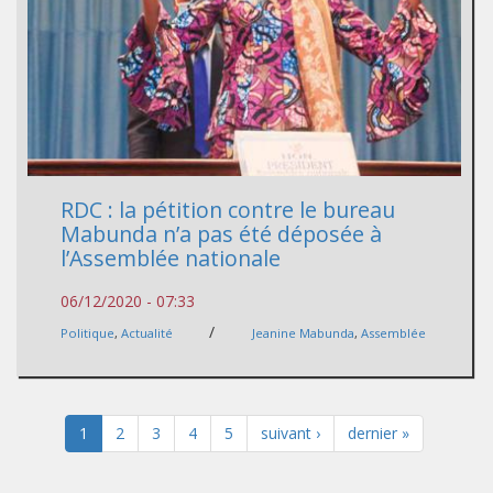
RDC : la pétition contre le bureau
Mabunda n’a pas été déposée à
l’Assemblée nationale
06/12/2020 - 07:33
/
Politique
,
Actualité
Jeanine Mabunda
,
Assemblée
1
2
3
4
5
suivant ›
dernier »