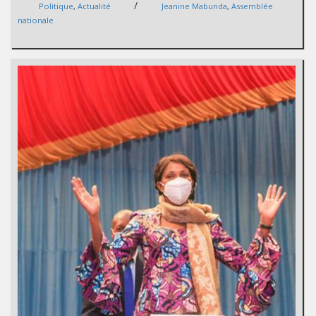
/
Politique
,
Actualité
Jeanine Mabunda
,
Assemblée
nationale