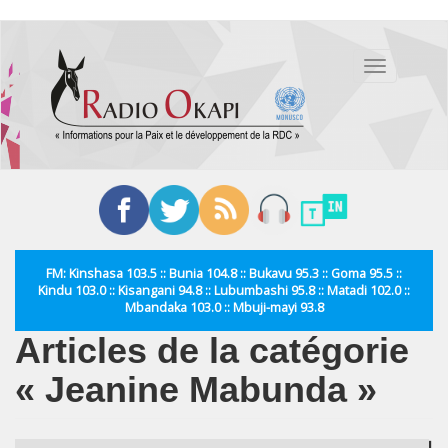
Aller
au
Toggle
contenu
navigation
principal
FM: Kinshasa 103.5 :: Bunia 104.8 :: Bukavu 95.3 :: Goma 95.5 ::
Kindu 103.0 :: Kisangani 94.8 :: Lubumbashi 95.8 :: Matadi 102.0 ::
Mbandaka 103.0 :: Mbuji-mayi 93.8
Articles de la catégorie
« Jeanine Mabunda »