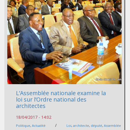
L’Assemblée nationale examine la
loi sur l’Ordre national des
architectes
18/04/2017 - 14:02
/
Politique
,
Actualité
Loi
,
architecte
,
député
,
Assemblée