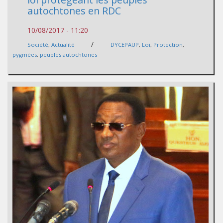
autochtones en RDC
10/08/2017 - 11:20
/
Société
,
Actualité
DYCEPAUP
,
Loi
,
Protection
,
pygmées
,
peuples autochtones