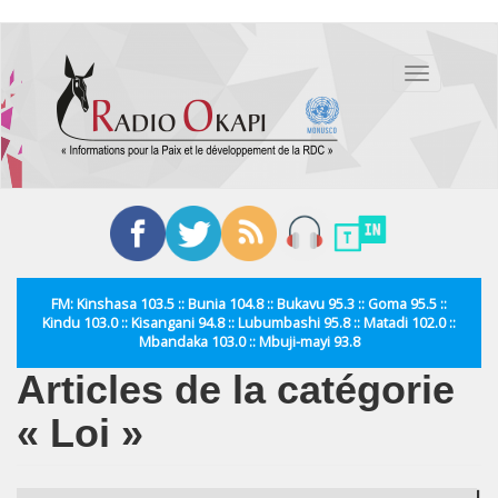
Aller
au
Toggle
contenu
navigation
principal
FM: Kinshasa 103.5 :: Bunia 104.8 :: Bukavu 95.3 :: Goma 95.5 ::
Kindu 103.0 :: Kisangani 94.8 :: Lubumbashi 95.8 :: Matadi 102.0 ::
Mbandaka 103.0 :: Mbuji-mayi 93.8
Articles de la catégorie
« Loi »