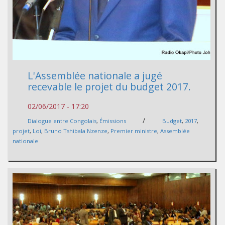
L'Assemblée nationale a jugé
recevable le projet du budget 2017.
02/06/2017 - 17:20
/
Dialogue entre Congolais
,
Émissions
Budget
,
2017
,
projet
,
Loi
,
Bruno Tshibala Nzenze
,
Premier ministre
,
Assemblée
nationale