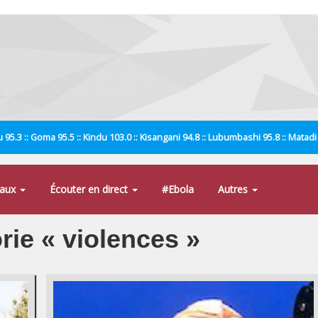
 95.3 :: Goma 95.5 :: Kindu 103.0 :: Kisangani 94.8 :: Lubumbashi 95.8 :: Matad
naux
Écouter en direct
#Ebola
Autres
orie « violences »