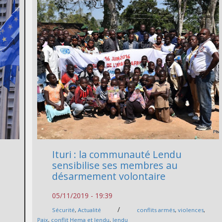
Ituri : la communauté Lendu
sensibilise ses membres au
désarmement volontaire
05/11/2019 - 19:39
/
Sécurité
,
Actualité
conflits armés
,
violences
,
e
Paix
,
conflit Hema et lendu
,
lendu