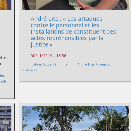
André Lite : « Les attaques
e
contre le personnel et les
installations de constituent des
actes repréhensibles par la
justice »
30/11/2019 - 15:56
ntres
a
/
Justice
,
Actualité
André Lite
,
Monusco
,
.
violences
ies
kedi
,