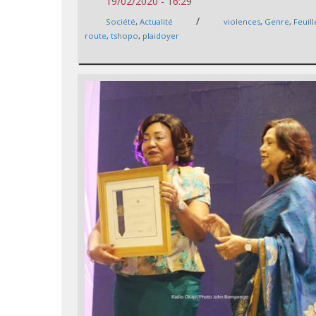
19/02/2020 - 16:29
/
Société
,
Actualité
violences
,
Genre
,
Feuil
route
,
tshopo
,
plaidoyer