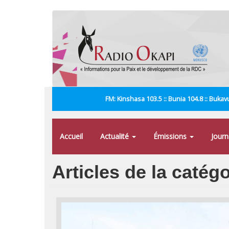
Aller
au
contenu
principal
FM: Kinshasa 103.5 :: Bunia 104.8 :: Bukavu
Accueil
Actualité
Émissions
Jour
Articles de la catég