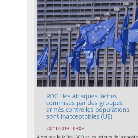
RDC : les attaques lâches
commises par des groupes
armés contre les populations
sont inacceptables (UE)
30/11/2019 - 09:09
Alors que la MONUSCO et les acteurs de la ripost