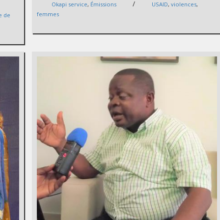
/
Okapi service
,
Émissions
USAID
,
violences
,
femmes
le de