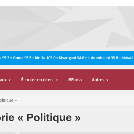
 95.3 :: Goma 95.5 :: Kindu 103.0 :: Kisangani 94.8 :: Lubumbashi 95.8 :: Matad
naux
Écouter en direct
#Ebola
Autres
olitique »
rie « Politique »