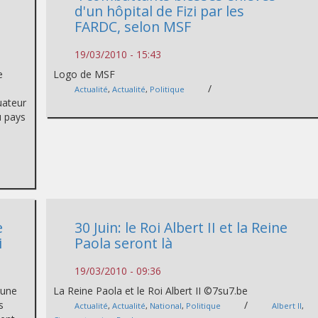
d'un hôpital de Fizi par les
FARDC, selon MSF
19/03/2010 - 15:43
e
Logo de MSF
/
Actualité
,
Actualité
,
Politique
quateur
u pays
e
30 Juin: le Roi Albert II et la Reine
i
Paola seront là
19/03/2010 - 09:36
 une
La Reine Paola et le Roi Albert II ©7su7.be
s
/
Actualité
,
Actualité
,
National
,
Politique
Albert II
,