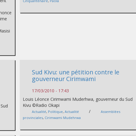
ment
Cinquantenaire
,
Paola
énonce
gime
Masisi
Sud Kivu: une pétition contre le
gouverneur Cirimwami
17/03/2010 - 17:43
Louis Léonce Cirimwami Muderhwa, gouverneur du Sud
Kivu ©Radio Okapi
 Sud
/
Actualité
,
Politique
,
Actualité
Assemblées
provinciales
,
Cirimwami Mudehrwa