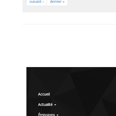
suivant ›
dernier »
Accueil
Actualité
Émissions