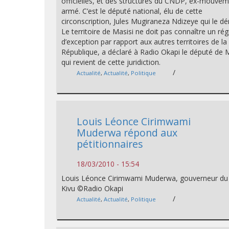
officielles, et des structures du CNDP, ex-mouve
armé. C’est le député national, élu de cette
circonscription, Jules Mugiraneza Ndizeye qui le d
Le territoire de Masisi ne doit pas connaître un ré
d’exception par rapport aux autres territoires de la
République, a déclaré à Radio Okapi le député de 
qui revient de cette juridiction.
/
Actualité
,
Actualité
,
Politique
Louis Léonce Cirimwami
Muderwa répond aux
pétitionnaires
18/03/2010 - 15:54
Louis Léonce Cirimwami Muderwa, gouverneur du
Kivu ©Radio Okapi
/
Actualité
,
Actualité
,
Politique