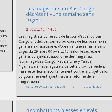
Les magistrats du Bas-Congo
décrètent «une semaine sans
toges»
21/03/2010 - 14:06
rats
cours
Les magistrats du ressort de la cour d’appel du Bas-
nt de
Congo ont décidé, samedi au cours de leur assemblée
tance
générale extraordinaire, d’observer une semaine sans
epuis
toges du 29 mars 04 avril 2010. Selon le secrétaire
général du syndicat autonome des magistrats
(Synamag)/Bas-Congo, Patrice Emery Yalebe
Ngamaware, les magistrats de cette province veulent
manifester leur mécontentement contre le projet de loi
du gouvernement ayant trait à la reforme de la
magistrature.
/
Actualité
,
Actualité
,
Politique
Justice
,
Matadi
4 combattants blessés enlevés