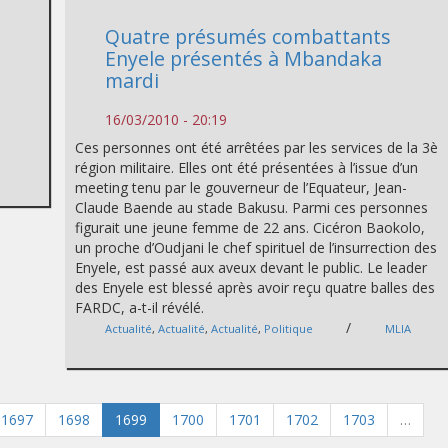
Quatre présumés combattants
Enyele présentés à Mbandaka
mardi
16/03/2010 - 20:19
o
Ces personnes ont été arrêtées par les services de la 3è
région militaire. Elles ont été présentées à l’issue d’un
meeting tenu par le gouverneur de l’Equateur, Jean-
Claude Baende au stade Bakusu. Parmi ces personnes
figurait une jeune femme de 22 ans. Cicéron Baokolo,
un proche d’Oudjani le chef spirituel de l’insurrection des
Enyele, est passé aux aveux devant le public. Le leader
des Enyele est blessé après avoir reçu quatre balles des
FARDC, a-t-il révélé.
/
Actualité
,
Actualité
,
Actualité
,
Politique
MLIA
1697
1698
1699
1700
1701
1702
1703
…