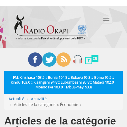
Aller
au
Toggle
contenu
navigation
principal
FM: Kinshasa 103.5 :: Bunia 104.8 :: Bukavu 95.3 :: Goma 95.5 ::
Kindu 103.0 :: Kisangani 94.8 :: Lubumbashi 95.8 :: Matadi 102.0 ::
Mbandaka 103.0 :: Mbuji-mayi 93.8
Actualité
Actualité
Articles de la catégorie « Économie »
Articles de la catégorie