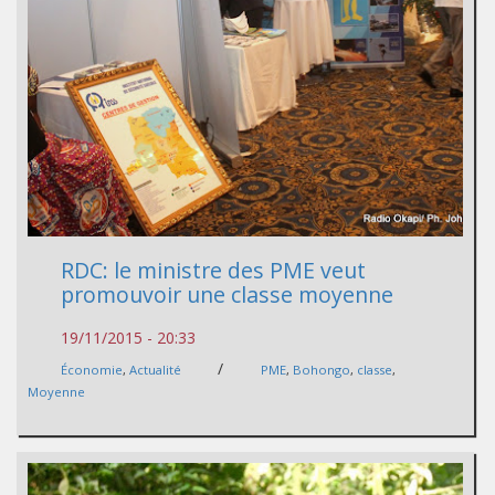
RDC: le ministre des PME veut
promouvoir une classe moyenne
19/11/2015 - 20:33
/
Économie
,
Actualité
PME
,
Bohongo
,
classe
,
Moyenne