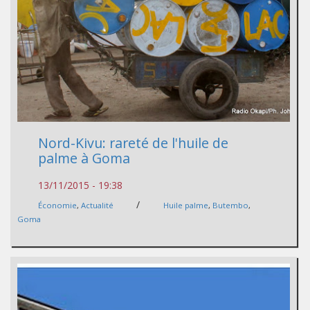
Nord-Kivu: rareté de l'huile de
palme à Goma
13/11/2015 - 19:38
/
Économie
,
Actualité
Huile palme
,
Butembo
,
Goma