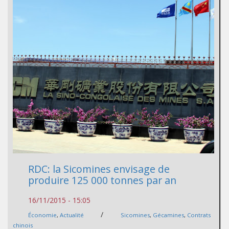
RDC: la Sicomines envisage de
produire 125 000 tonnes par an
16/11/2015 - 15:05
/
Économie
,
Actualité
Sicomines
,
Gécamines
,
Contrats
chinois