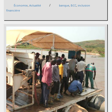
/
Économie
,
Actualité
banque
,
BCC
,
inclusion
financière