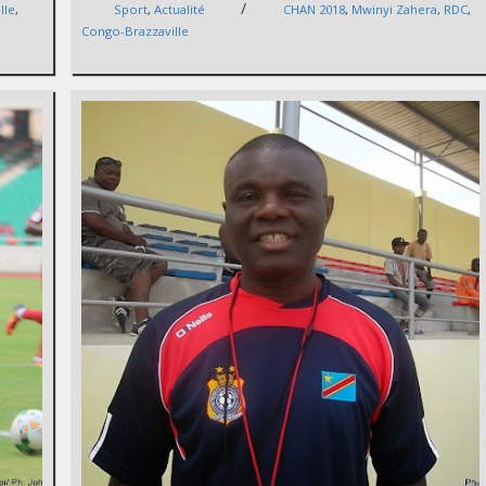
/
lle
,
Sport
,
Actualité
CHAN 2018
,
Mwinyi Zahera
,
RDC
,
Congo-Brazzaville