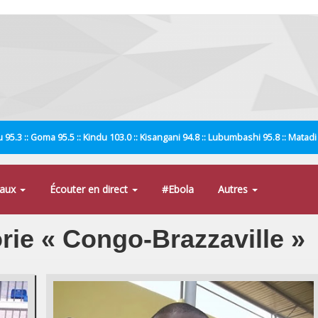
 95.3 :: Goma 95.5 :: Kindu 103.0 :: Kisangani 94.8 :: Lubumbashi 95.8 :: Matad
naux
Écouter en direct
#Ebola
Autres
orie « Congo-Brazzaville »