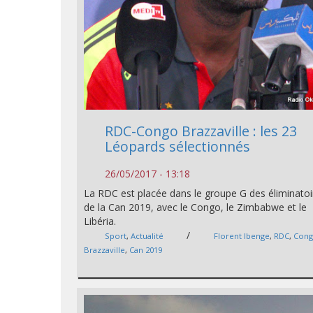
RDC-Congo Brazzaville : les 23
Léopards sélectionnés
26/05/2017 - 13:18
La RDC est placée dans le groupe G des éliminatoi
de la Can 2019, avec le Congo, le Zimbabwe et le
Libéria.
/
Sport
,
Actualité
Florent Ibenge
,
RDC
,
Cong
Brazzaville
,
Can 2019