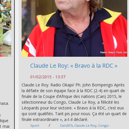
Claude Le Roy: « Bravo à la RDC »
01/02/2015 - 13:37
Claude Le Roy. Radio Okapi/ Ph. John Bompengo Après
la défaite de son équipe face à la RDC (2-4) en quart de
finale de la Coupe d’Afrique des nations (Can) 2015, le
u
sélectionneur du Congo, Claude Le Roy, a félicité les
hasa.
Léopards pour leur victoire. « Bravo à la RDC, c’est eux
qui sont qualifiés. Tant pis pour nous. Ça été un quart de
s
finale extraordinaire », a-t-il déclaré.
lique
/
Sport
Can2015
,
Claude Le Roy
,
Congo-
21 mai