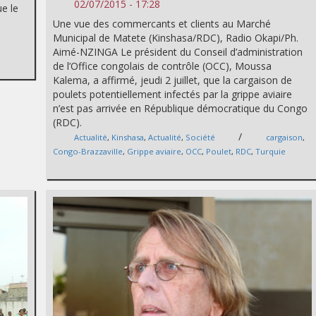
02/07/2015 - 17:28
ue le
Une vue des commercants et clients au Marché
Municipal de Matete (Kinshasa/RDC), Radio Okapi/Ph.
Aimé-NZINGA Le président du Conseil d’administration
de l’Office congolais de contrôle (OCC), Moussa
Kalema, a affirmé, jeudi 2 juillet, que la cargaison de
poulets potentiellement infectés par la grippe aviaire
n’est pas arrivée en République démocratique du Congo
(RDC).
/
Actualité
,
Kinshasa
,
Actualité
,
Société
cargaison
,
Congo-Brazzaville
,
Grippe aviaire
,
OCC
,
Poulet
,
RDC
,
Turquie