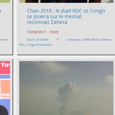
n
Chan 2018 : le duel RDC vs Congo
se jouera sur le mental,
reconnait Zahera
10/08/2017 - 19:09
/
winyi
Sport
,
Actualité
Léopards
,
CHAN
,
Mwinyi Zahera
,
RDC
,
Congo-Brazzaville