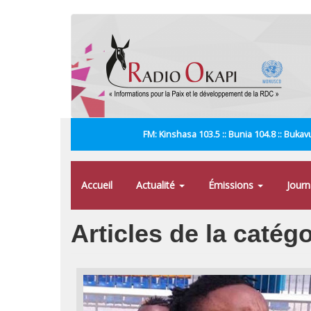
Aller
au
contenu
principal
FM: Kinshasa 103.5 :: Bunia 104.8 :: Bukavu
Accueil
Actualité
Émissions
Jour
Articles de la catég