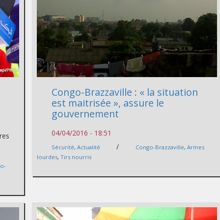
Congo-Brazzaville : « la situation
est maitrisée », assure le
gouvernement
04/04/2016 - 18:51
res
/
Sécurité
,
Actualité
Congo-Brazzaville
,
Armes
lourdes
,
Tirs nourris
o-