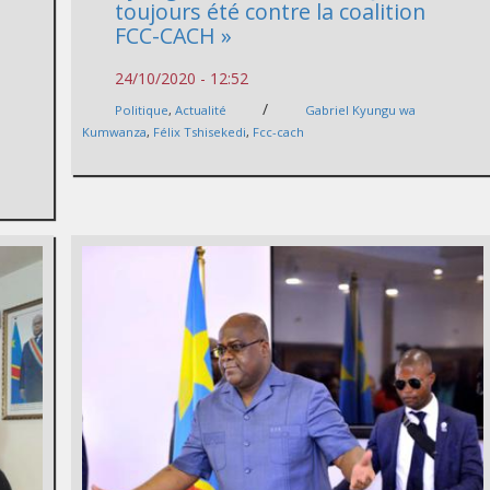
toujours été contre la coalition
FCC-CACH »
24/10/2020 - 12:52
/
Politique
,
Actualité
Gabriel Kyungu wa
Kumwanza
,
Félix Tshisekedi
,
Fcc-cach