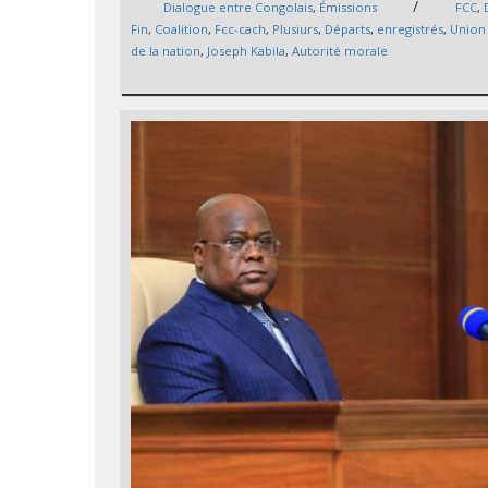
/
Dialogue entre Congolais
,
Émissions
FCC
,
Fin
,
Coalition
,
Fcc-cach
,
Plusiurs
,
Départs
,
enregistrés
,
Union
de la nation
,
Joseph Kabila
,
Autorité morale