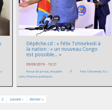
s
Dépêche.cd : « Félix Tshisekedi à
la nation : « un nouveau Congo
est possible… »
09/09/2019 - 10:21
/
es
Revue de presse
,
Actualité
Félix Tshisekedi
,
Fcc-
cach
,
Finances publiques
2
suivant ›
dernier »