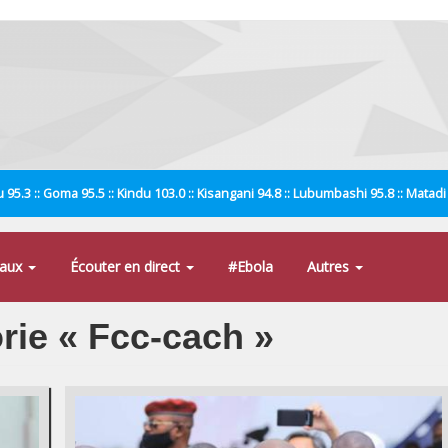
 95.3 :: Goma 95.5 :: Kindu 103.0 :: Kisangani 94.8 :: Lubumbashi 95.8 :: Matad
naux
Écouter en direct
#Ebola
Autres
orie « Fcc-cach »