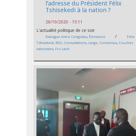
l’adresse du Président Félix
Tshisekedi à la nation ?
26/10/2020 - 15:11
L'actualité politique de ce soir
/
Dialogue entre Congolais
,
Émissions
Félix
Tshisekedi
,
RDC
,
Consultations
,
Large
,
Consensus
,
Couches
nationales
,
Fcc-cach