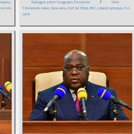
/
Depuis
,
Dialogue entre Congolais
,
Émissions
Félix
 secrée
Tshisekedi
,
bilan
,
deux ans
,
chef de l'Etat
,
RDC
,
catastrophique
,
Fcc-
cach