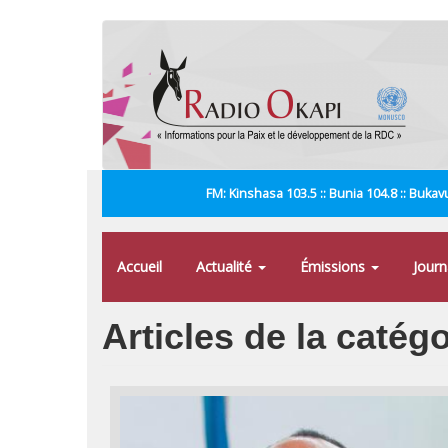
Aller
au
contenu
principal
FM: Kinshasa 103.5 :: Bunia 104.8 :: Bukavu
Accueil
Actualité
Émissions
Jour
Articles de la catég