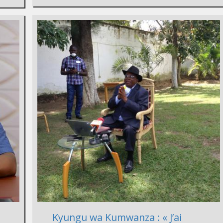
Kyungu wa Kumwanza : « J’ai