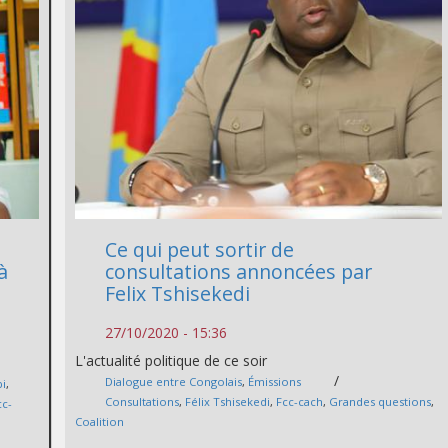
Ce qui peut sortir de
à
consultations annoncées par
Felix Tshisekedi
27/10/2020 - 15:36
L'actualité politique de ce soir
/
Dialogue entre Congolais
,
Émissions
bi
,
Consultations
,
Félix Tshisekedi
,
Fcc-cach
,
Grandes questions
,
cc-
Coalition