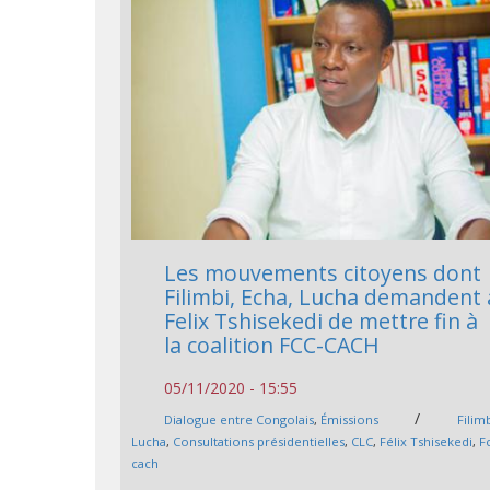
Les mouvements citoyens dont
Filimbi, Echa, Lucha demandent 
Felix Tshisekedi de mettre fin à
la coalition FCC-CACH
05/11/2020 - 15:55
/
Dialogue entre Congolais
,
Émissions
Filim
Lucha
,
Consultations présidentielles
,
CLC
,
Félix Tshisekedi
,
F
cach