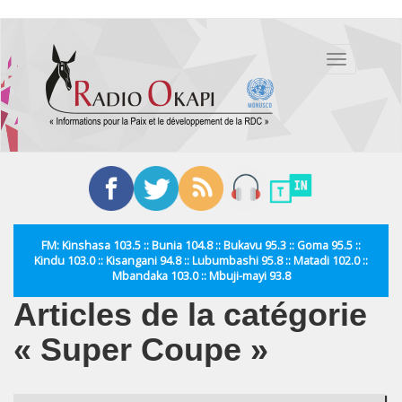
Aller
au
Toggle
contenu
navigation
principal
FM: Kinshasa 103.5 :: Bunia 104.8 :: Bukavu 95.3 :: Goma 95.5 ::
Kindu 103.0 :: Kisangani 94.8 :: Lubumbashi 95.8 :: Matadi 102.0 ::
Mbandaka 103.0 :: Mbuji-mayi 93.8
Articles de la catégorie
« Super Coupe »