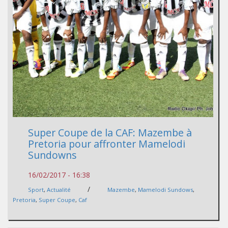
Super Coupe de la CAF: Mazembe à
Pretoria pour affronter Mamelodi
Sundowns
16/02/2017 - 16:38
/
Sport
,
Actualité
Mazembe
,
Mamelodi Sundows
,
Pretoria
,
Super Coupe
,
Caf