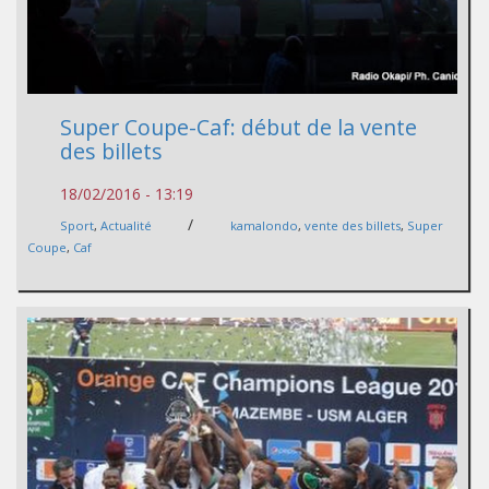
Super Coupe-Caf: début de la vente
des billets
18/02/2016 - 13:19
/
Sport
,
Actualité
kamalondo
,
vente des billets
,
Super
Coupe
,
Caf