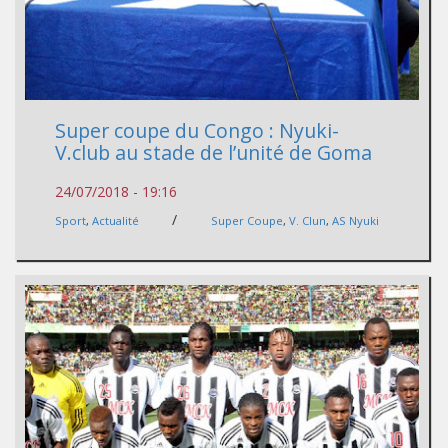
Super coupe du Congo : Nyuki-
V.club au stade de l’unité de Goma
24/07/2018 - 19:16
/
Sport
,
Actualité
Super Coupe
,
V. Clun
,
AS Nyuki