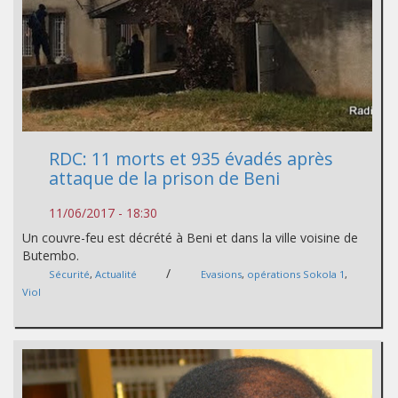
RDC: 11 morts et 935 évadés après
attaque de la prison de Beni
11/06/2017 - 18:30
Un couvre-feu est décrété à Beni et dans la ville voisine de
Butembo.
/
Sécurité
,
Actualité
Evasions
,
opérations Sokola 1
,
Viol