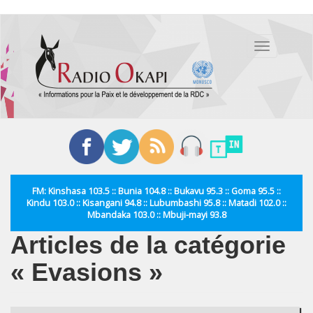
Aller
au
Toggle
contenu
navigation
principal
FM: Kinshasa 103.5 :: Bunia 104.8 :: Bukavu 95.3 :: Goma 95.5 ::
Kindu 103.0 :: Kisangani 94.8 :: Lubumbashi 95.8 :: Matadi 102.0 ::
Mbandaka 103.0 :: Mbuji-mayi 93.8
Articles de la catégorie
« Evasions »