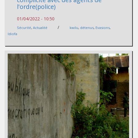
l'ordre(police)
01/04/2022 - 10:50
/
Sécurité
,
Actualité
kwilu
,
détenus
,
Evasions
,
Idiofa