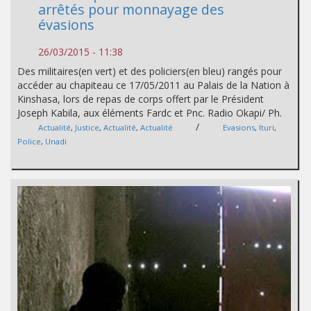
arrêtés pour monnayage des
évasions
26/03/2015 - 11:38
Des militaires(en vert) et des policiers(en bleu) rangés pour
accéder au chapiteau ce 17/05/2011 au Palais de la Nation à
Kinshasa, lors de repas de corps offert par le Président
Joseph Kabila, aux éléments Fardc et Pnc. Radio Okapi/ Ph.
/
Actualité
,
Justice
,
Actualité
,
Actualité
Evasions
,
Ituri
,
Police
,
Unadi