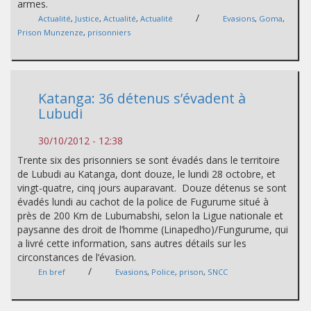
armes.
/
Actualité
,
Justice
,
Actualité
,
Actualité
Evasions
,
Goma
,
Prison Munzenze
,
prisonniers
Katanga: 36 détenus s’évadent à
Lubudi
30/10/2012 - 12:38
Trente six des prisonniers se sont évadés dans le territoire
de Lubudi au Katanga, dont douze, le lundi 28 octobre, et
vingt-quatre, cinq jours auparavant. Douze détenus se sont
évadés lundi au cachot de la police de Fugurume situé à
près de 200 Km de Lubumabshi, selon la Ligue nationale et
paysanne des droit de l’homme (Linapedho)/Fungurume, qui
a livré cette information, sans autres détails sur les
circonstances de l’évasion.
/
En bref
Evasions
,
Police
,
prison
,
SNCC