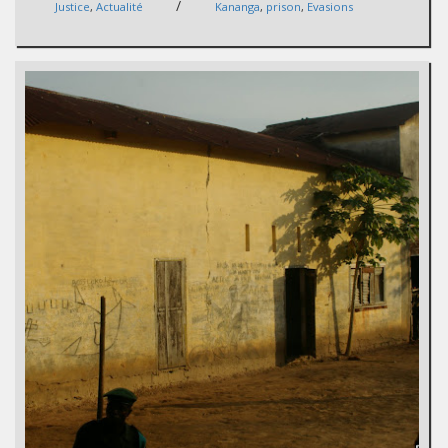
/
Justice
,
Actualité
Kananga
,
prison
,
Evasions