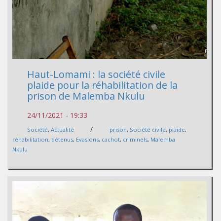
Haut-Lomami : la société civile
plaide pour la réhabilitation de la
prison de Malemba Nkulu
24/11/2021 - 19:33
/
Société
,
Actualité
prison
,
Société civile
,
plaide
,
réhabilitation
,
détenus
,
Evasions
,
cachot
,
criminels
,
Malemba
Nkulu