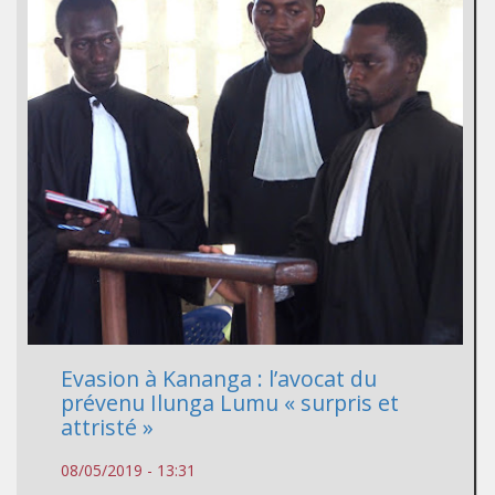
Evasion à Kananga : l’avocat du
prévenu Ilunga Lumu « surpris et
attristé »
08/05/2019 - 13:31