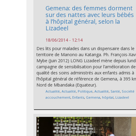
Gemena: des femmes dorment
sur des nattes avec leurs bébés
à l’hôpital général, selon la
Lizadeel
18/06/2014 - 12:14
Des lits pour malades dans un dispensaire dans le
territoire de Manono au Katanga. Ph. François-Xav
Mybe (Juin 2012) LONG Lizadeel mène depuis lund
campagne de sensibilisation pour l’amélioration de
qualité des soins administrés aux enfants admis à
l’hôpital général de référence de Gemena, à 395 k
Nord de Mbandaka (Equateur).
Actualité
,
Actualité
,
Politique
,
Actualité
,
Santé
,
Société
accouchement
,
Enfants
,
Gemena
,
hôpital
,
Lizadeel