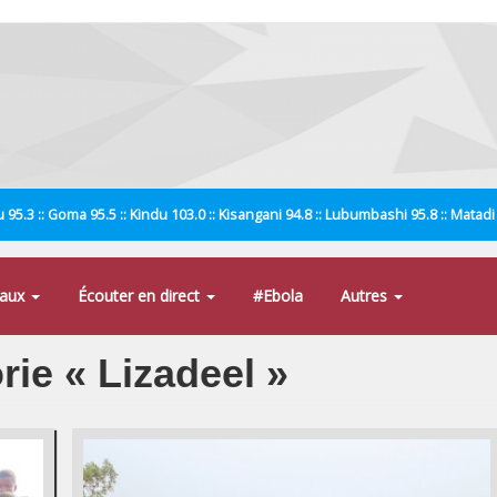
 95.3 :: Goma 95.5 :: Kindu 103.0 :: Kisangani 94.8 :: Lubumbashi 95.8 :: Matad
naux
Écouter en direct
#Ebola
Autres
rie « Lizadeel »