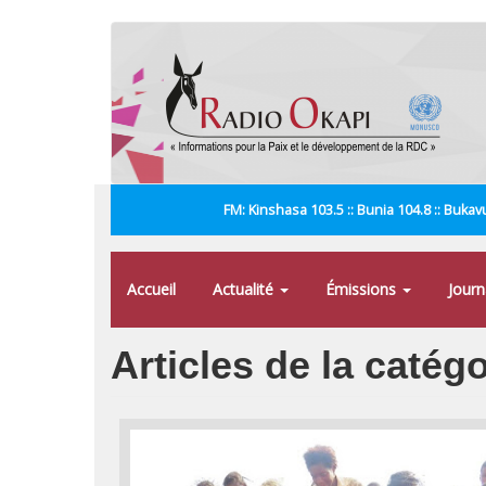
Aller
au
contenu
principal
FM: Kinshasa 103.5 :: Bunia 104.8 :: Bukavu
Accueil
Actualité
Émissions
Jour
Articles de la catégo