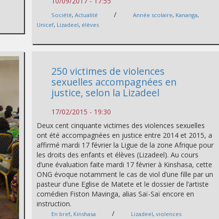
10/09/2017 - 17:55
/
Société
,
Actualité
Année scolaire
,
Kananga
,
Unicef
,
Lizadeel
,
élèves
250 victimes de violences
sexuelles accompagnées en
justice, selon la Lizadeel
17/02/2015 - 19:30
Deux cent cinquante victimes des violences sexuelles
ont été accompagnées en justice entre 2014 et 2015, a
affirmé mardi 17 février la Ligue de la zone Afrique pour
les droits des enfants et élèves (Lizadeel). Au cours
d’une évaluation faite mardi 17 février à Kinshasa, cette
ONG évoque notamment le cas de viol d’une fille par un
pasteur d’une Eglise de Matete et le dossier de l’artiste
comédien Fiston Mavinga, alias Saï-Saï encore en
instruction.
/
En bref
,
Kinshasa
Lizadeel
,
violences