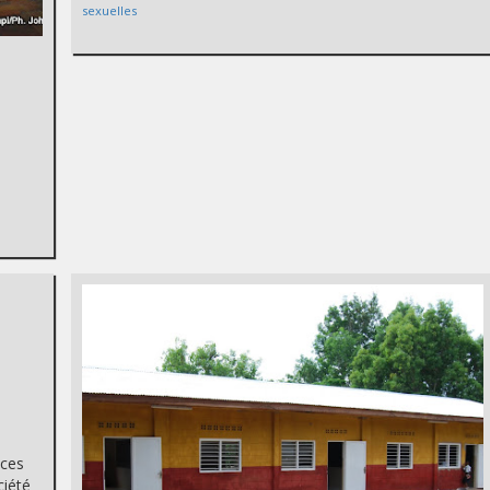
sexuelles
nces
ciété