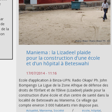
e
t
par
 de
 de la
ion
Maniema : la Lizadeel plaide
pour la construction d’une école
et d’un hôpital à Beteswahi
17/07/2014 - 11:16
Ecole d’application à Binza-UPN. Radio Okapi/ Ph. John
Bompengo La Ligue de la Zone Afrique de défense des
droits de l’Enfant et de l’Elève (Lizadeel) plaide pour la
construction d’une école et d’un centre de santé dans la
localité de Beteswahi au Maniema. Ce village qui
compte environ 3 000 habitants n’en dispose pas.
/
Actualité
,
Maniema
,
Société
école
,
hôpital
,