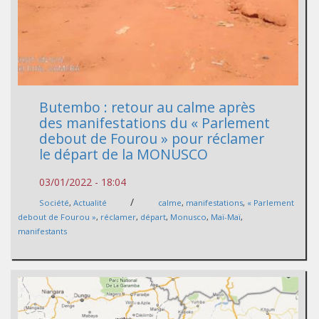
Butembo : retour au calme après
des manifestations du « Parlement
debout de Fourou » pour réclamer
le départ de la MONUSCO
03/01/2022 - 18:04
/
Société
,
Actualité
calme
,
manifestations
,
« Parlement
debout de Fourou »
,
réclamer
,
départ
,
Monusco
,
Maï-Maï
,
manifestants