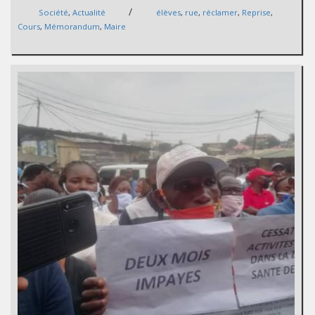
/
Société
,
Actualité
élèves
,
rue
,
réclamer
,
Reprise
,
Cours
,
Mémorandum
,
Maire