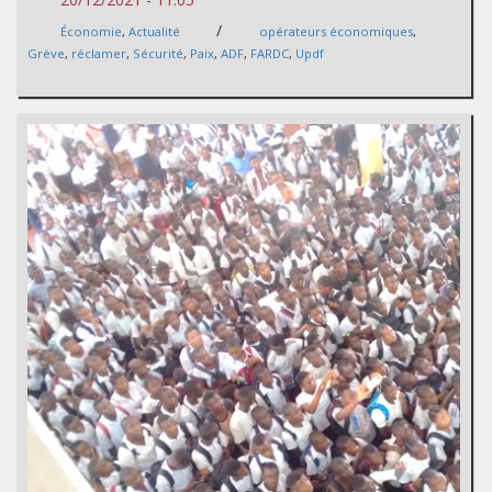
/
Économie
,
Actualité
opérateurs économiques
,
Grève
,
réclamer
,
Sécurité
,
Paix
,
ADF
,
FARDC
,
Updf