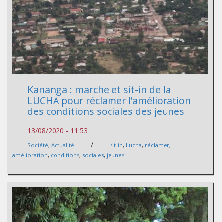
Kananga : marche et sit-in de la
LUCHA pour réclamer l’amélioration
des conditions sociales des jeunes
13/08/2020 - 11:53
/
Société
,
Actualité
sit-in
,
Lucha
,
réclamer
,
amélioration
,
conditions
,
sociales
,
jeunes