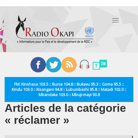
Aller
au
Toggle
contenu
navigation
principal
FM: Kinshasa 103.5 :: Bunia 104.8 :: Bukavu 95.3 :: Goma 95.5 ::
Kindu 103.0 :: Kisangani 94.8 :: Lubumbashi 95.8 :: Matadi 102.0 ::
Mbandaka 103.0 :: Mbuji-mayi 93.8
Articles de la catégorie
« réclamer »