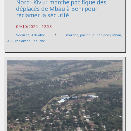
Nord- Kivu : marche pacifique des
déplacés de Mbau à Beni pour
réclamer la sécurité
09/10/2020 - 12:58
/
Sécurité
,
Actualité
marche
,
pacifique
,
déplacés
,
Mbau
,
ADF
,
réclamer
,
Sécurité