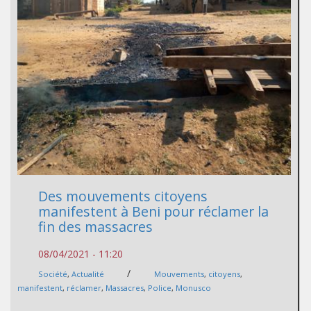
Des mouvements citoyens
manifestent à Beni pour réclamer la
fin des massacres
08/04/2021 - 11:20
/
Société
,
Actualité
Mouvements
,
citoyens
,
manifestent
,
réclamer
,
Massacres
,
Police
,
Monusco