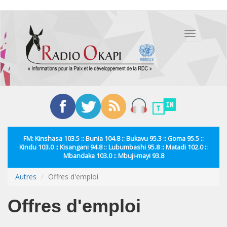
Aller
au
Toggle
contenu
navigation
principal
FM: Kinshasa 103.5 :: Bunia 104.8 :: Bukavu 95.3 :: Goma 95.5 ::
Kindu 103.0 :: Kisangani 94.8 :: Lubumbashi 95.8 :: Matadi 102.0 ::
Mbandaka 103.0 :: Mbuji-mayi 93.8
Autres
Offres d'emploi
Offres d'emploi